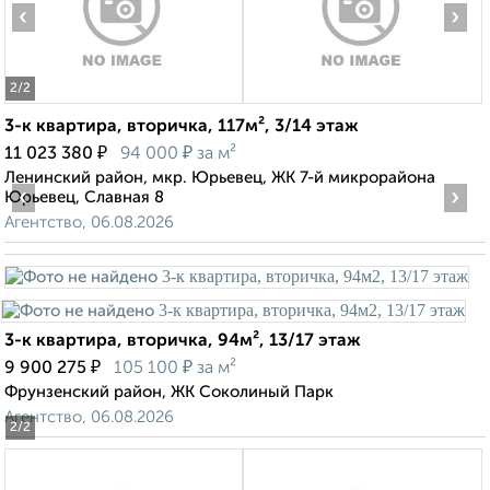
‹
›
2
/2
3-к квартира, вторичка, 117м², 3/14 этаж
₽
₽
11 023 380
94 000
за м²
Ленинский район, мкр. Юрьевец, ЖК 7-й микрорайона
‹
›
Юрьевец, Славная 8
Агентство, 06.08.2026
3-к квартира, вторичка, 94м², 13/17 этаж
₽
₽
9 900 275
105 100
за м²
Фрунзенский район, ЖК Соколиный Парк
Агентство, 06.08.2026
2
/2