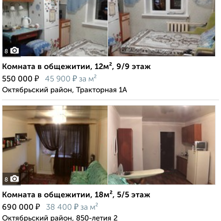
8
Комната в общежитии, 12м², 9/9 этаж
₽
₽
550 000
45 900
за м²
Октябрьский район, Тракторная 1А
8
Комната в общежитии, 18м², 5/5 этаж
₽
₽
690 000
38 400
за м²
Октябрьский район, 850-летия 2