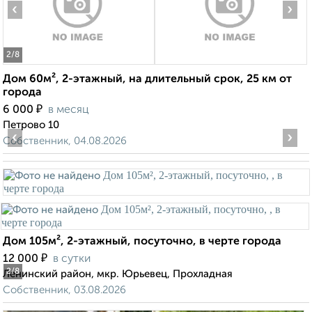
‹
›
2
/8
Дом 60м², 2-этажный, на длительный срок, 25 км от
города
₽
6 000
в месяц
Петрово 10
‹
›
Собственник, 04.08.2026
Дом 105м², 2-этажный, посуточно, в черте города
₽
12 000
в сутки
2
/8
Ленинский район, мкр. Юрьевец, Прохладная
Собственник, 03.08.2026