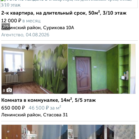
2-к квартира, на длительный срок, 50м², 3/10 этаж
₽
12 000
в месяц
2
/5
Ленинский район, Сурикова 10А
Агентство, 04.08.2026
8
Комната в коммуналке, 14м², 5/5 этаж
₽
₽
650 000
46 500
за м²
Ленинский район, Стасова 31