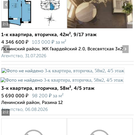
‹
›
2
/2
1-к квартира, вторичка, 42м², 9/17 этаж
₽
₽
4 346 600
103 000
за м²
‹
›
Ленинский район, ЖК Гвардейский 2.0, Всесвятская 3к2
Агентство, 31.07.2026
3-к квартира, вторичка, 58м², 4/5 этаж
₽
₽
5 690 000
98 200
за м²
Ленинский район, Разина 12
Агентство, 06.08.2026
2
/2