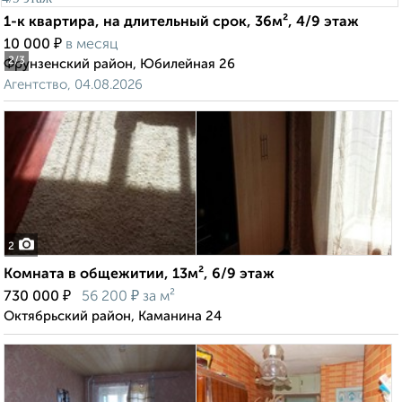
1-к квартира, на длительный срок, 36м², 4/9 этаж
₽
10 000
в месяц
2
/3
Фрунзенский район, Юбилейная 26
Агентство, 04.08.2026
2
Комната в общежитии, 13м², 6/9 этаж
₽
₽
730 000
56 200
за м²
Октябрьский район, Каманина 24