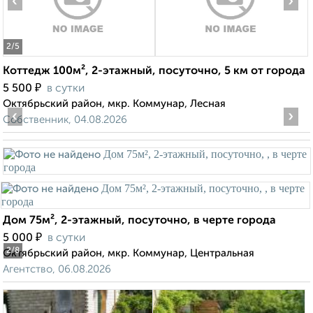
‹
›
2
/5
Коттедж 100м², 2-этажный, посуточно, 5 км от города
₽
5 500
в сутки
Октябрьский район, мкр. Коммунар, Лесная
‹
›
Собственник, 04.08.2026
Дом 75м², 2-этажный, посуточно, в черте города
₽
5 000
в сутки
2
/8
Октябрьский район, мкр. Коммунар, Центральная
Агентство, 06.08.2026