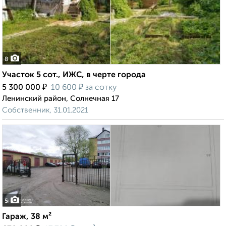
8
Участок 5 сот., ИЖС, в черте города
₽
₽
5 300 000
10 600
за сотку
Ленинский район, Солнечная 17
Собственник, 31.01.2021
5
Гараж, 38 м²