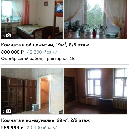
6
Комната в общежитии, 19м², 8/9 этаж
₽
₽
800 000
42 200
за м²
Октябрьский район, Тракторная 1В
8
Комната в коммуналке, 29м², 2/2 этаж
₽
₽
589 999
20 400
за м²