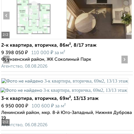
‹
›
2
/2
2-к квартира, вторичка, 86м², 8/17 этаж
₽
₽
9 398 050
110 000
за м²
‹
›
Фрунзенский район, ЖК Соколиный Парк
Агентство, 08.08.2026
3-к квартира, вторичка, 69м², 13/13 этаж
₽
₽
6 950 000
100 600
за м²
Ленинский район, мкр. 8-й Юго-Западный, Нижняя Дуброва
19
2
/2
Агентство, 06.08.2026