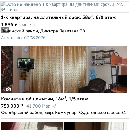
1-к квартира, на длительный срок, 38м², 6/9 этаж
₽
1 886
в месяц
2
/6
Ленинский район, Диктора Левитана 3В
Агентство, 07.08.2026
6
Комната в общежитии, 18м², 1/5 этаж
₽
₽
750 000
41 700
за м²
Октябрьский район, мкр. Коммунар, Судогодское шоссе 31