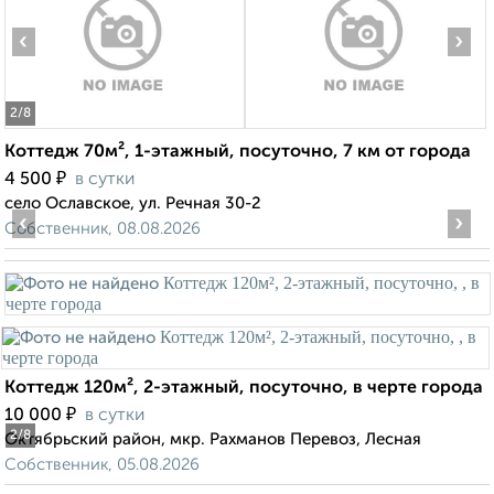
‹
›
2
/8
Коттедж 70м², 1-этажный, посуточно, 7 км от города
₽
4 500
в сутки
село Ославское, ул. Речная 30-2
‹
›
Собственник, 08.08.2026
Коттедж 120м², 2-этажный, посуточно, в черте города
₽
10 000
в сутки
2
/8
Октябрьский район, мкр. Рахманов Перевоз, Лесная
Собственник, 05.08.2026