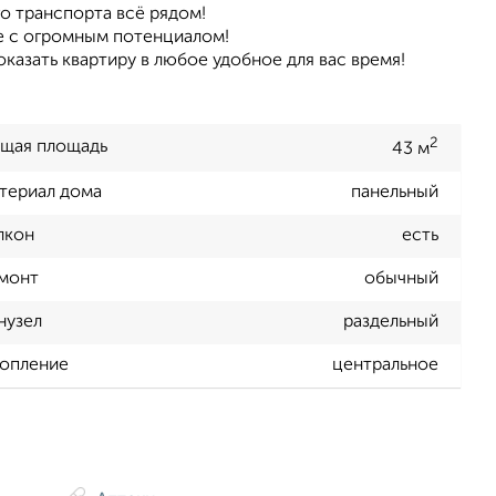
го транспорта всё рядом!
е с огромным потенциалом!
казать квартиру в любое удобное для вас время!
2
щая площадь
43 м
териал дома
панельный
лкон
есть
монт
обычный
нузел
раздельный
опление
центральное