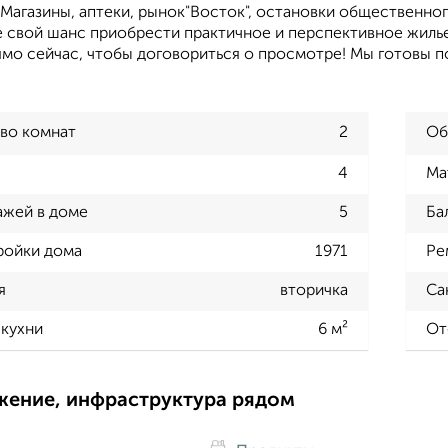
 Магазины, аптеки, рынок"Восток", остановки общественно
е свой шанс приобрести практичное и перспективное жиль
мо сейчас, чтобы договориться о просмотре! Мы готовы по
во комнат
2
Об
4
Ма
ажей в доме
5
Ба
ройки дома
1971
Ре
я
вторичка
Са
кухни
6 м²
От
жение, инфраструктура рядом