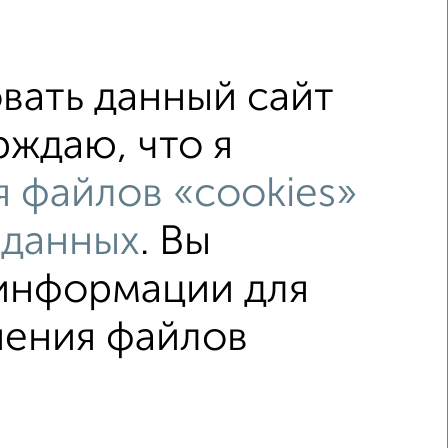
вать данный сайт
рждаю, что я
таж
не последний этаж
 файлов «cookies»
лением
Вторичное жилье
 данных
. Вы
00 000 руб.
площадью до 50 м²
 информации для
↑ НАВЕРХ К МЕНЮ
нения файлов
ка
Без посредников
Вторичное жилье