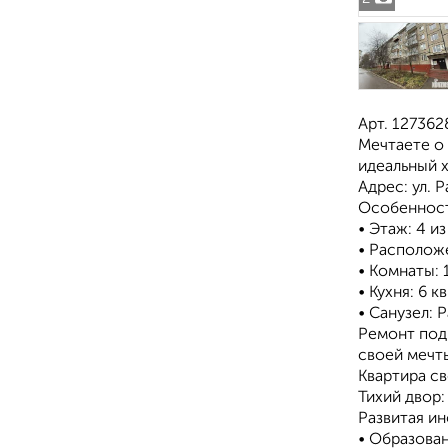
Арт. 127362
Мечтаете о
идеальный 
Адрес: ул. 
Особенност
• Этаж: 4 и
• Расположе
• Комнаты: 
• Кухня: 6 
• Санузел: 
Ремонт под
своей мечты
Квартира св
Тихий двор:
Развитая и
• Образован