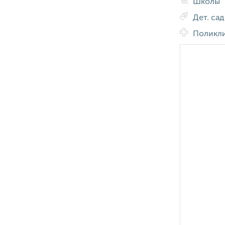
Школы
Дет. са
Поликл