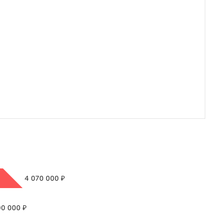
₽
4 070 000
₽
00 000