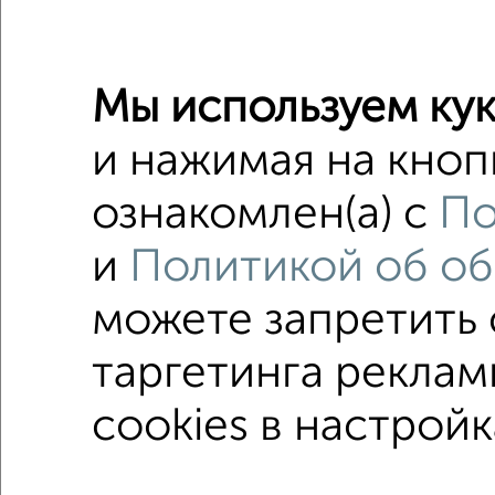
Недалеко о
Мы используем кук
2-к квар
Поиск по с
и нажимая на кноп
Фрунзен
ознакомлен(а) с
По
в малоэ
и
Политикой об об
в панел
можете запретить
таргетинга реклам
Однокомнатные
Двухкомнатные
Трехкомна
cookies в настройк