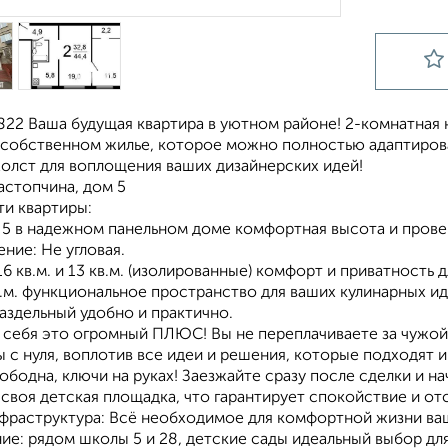
822 Ваша будущая квартира в уютном районе! 2-комнатная 
 собственном жилье, которое можно полностью адаптироват
холст для воплощения ваших дизайнерских идей!
Растопчина, дом 5
и квартиры:
з 5 в надежном панельном доме комфортная высота и пров
ние: Не угловая.
16 кв.м. и 13 кв.м. (изолированные) комфорт и приватность 
кв.м. функциональное пространство для ваших кулинарных ид
Раздельный удобно и практично.
 себя это огромный ПЛЮС! Вы не переплачиваете за чужой
 с нуля, воплотив все идеи и решения, которые подходят 
ободна, ключи на руках! Заезжайте сразу после сделки и н
 своя детская площадка, что гарантирует спокойствие и о
нфраструктура: Всё необходимое для комфортной жизни ва
ие: рядом школы 5 и 28, детские сады идеальный выбор для