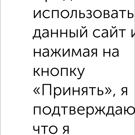
использовать
2
/1
1-к квартира, на длительный срок, 36м², 3/9 этаж
данный сайт 
₽
8 000
в месяц
Ленинский район, Нижняя Дуброва 42
Агентство, 07.08.2026
нажимая на
кнопку
‹
›
«Принять», я
2
/2
подтверждаю
1-к квартира, на длительный срок, 40м², 4/9 этаж
₽
8 000
в месяц
Ленинский район, проспект Ленина 37
что я
Агентство, 07.08.2026