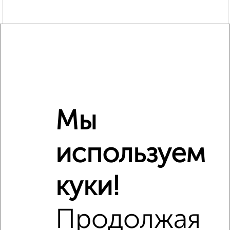
Мы
Рядом, с меньшей ценой
используем
Недалеко от проспект Ленина 62 с ценой ниже
куки!
Продолжая
‹
›