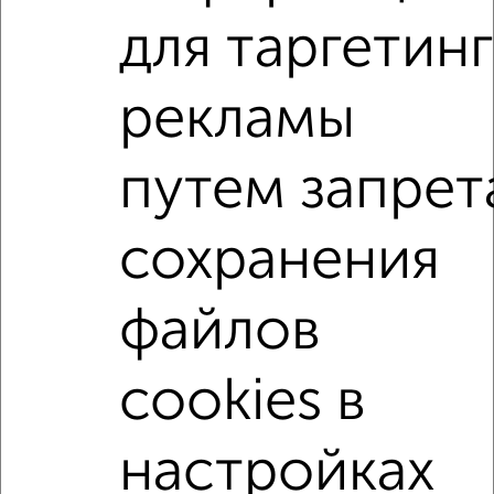
Агентство, 06.08.2026
для таргетинг
1-к квартиры
рекламы
Поиск по схожим параметрам:
путем запрет
Ленинский район
на улице проспект Ленина
С холодильником
С мебелью
сохранения
Со стиральной машиной
С бытовой техникой
С телевизором
С интернетом
Можно с ребенком
файлов
Можно с животными
с хорошим ремонтом
не первый этаж
не последний этаж
без балкона
cookies в
с центральным отоплением
Цена до 10 000 в мес.
площадью до 40 м²
Сталинка
настройках