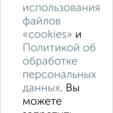
‹
›
использования
2
/6
файлов
1-к квартира, на длительный срок, 42м², 9/11 этаж
₽
«cookies»
и
7 500
в месяц
Октябрьский район, Мира 15
Агентство, 07.08.2026
Политикой об
обработке
‹
›
персональных
данных
. Вы
2
/7
1-к квартира, на длительный срок, 42м², 10/14 этаж
можете
₽
7 000
в месяц
Октябрьский район, Октябрьский проспект 27