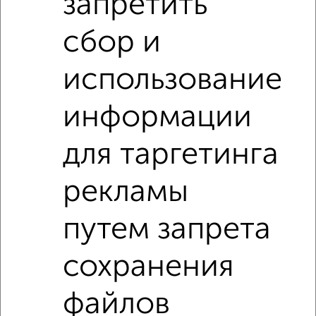
запретить
Агентство, 05.08.2026
сбор и
1-к квартиры
Поиск по схожим параметрам:
использование
Ленинский район
жилой комплекс Парк Университет
информации
на улице Мира
С холодильником
С мебелью
для таргетинга
Со стиральной машиной
С посудомоечной машиной
С бытовой техникой
С телевизором
рекламы
С телефоном
С интернетом
С кондиционером
путем запрета
Можно с ребенком
Можно с животными
с хорошим ремонтом
не первый этаж
сохранения
не последний этаж
с балконом
c большой кухней
файлов
с центральным отоплением
Цена до 8 000 в мес.