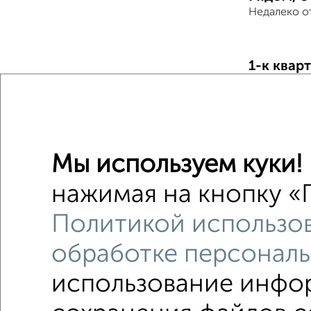
Недалеко о
1-к квар
Поиск по с
Фрунзен
Со стир
Мы используем куки!
С телеф
нажимая на кнопку «П
с хорош
Политикой использов
с центр
обработке персональ
использование инфор