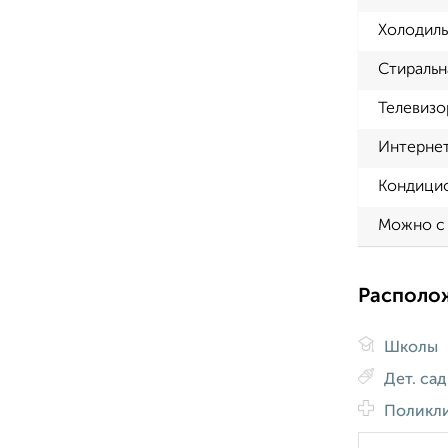
Холодиль
Стиральн
Телевизо
Интерне
Кондици
Можно с
Располо
Школы
Дет. са
Поликл