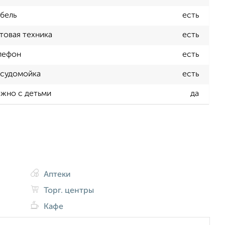
бель
есть
товая техника
есть
лефон
есть
судомойка
есть
жно с детьми
да
Аптеки
Торг. центры
Кафе