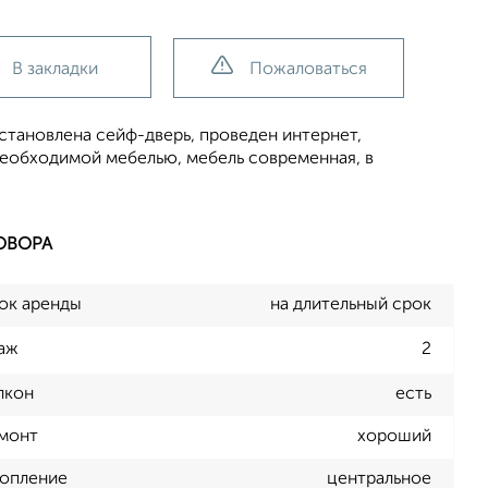
В закладки
Пожаловаться
установлена сейф-дверь, проведен интернет,
необходимой мебелью, мебель современная, в
ОВОРА
ок аренды
на длительный срок
аж
2
лкон
есть
монт
хороший
опление
центральное