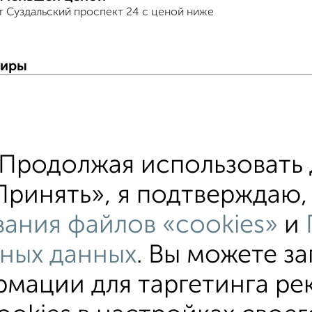
т Суздальский проспект 24 с ценой ниже
тиры
хожим параметрам:
ский район
на улице Суздальский проспект
С
альной машиной
С посудомоечной машиной
С
Продолжая использовать 
оном
С интернетом
С кондиционером
ринять», я подтверждаю, 
им ремонтом
не первый этаж
не последний э
ания файлов «cookies»
и
альным отоплением
Цена до 8 000 в мес.
площ
ных данных
. Вы можете з
мации для таргетинга ре