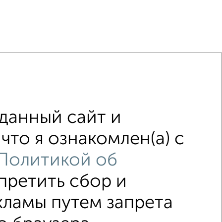
 холодильником
С мебелью
 бытовой техникой
С телевизором
данный сайт и
Можно с ребенком
Можно с животными
что я ознакомлен(а) с
таж
в малоэтажном доме
с балконом
Политикой об
адью до 40 м²
апретить сбор и
↑ НАВЕРХ К МЕНЮ
кламы путем запрета