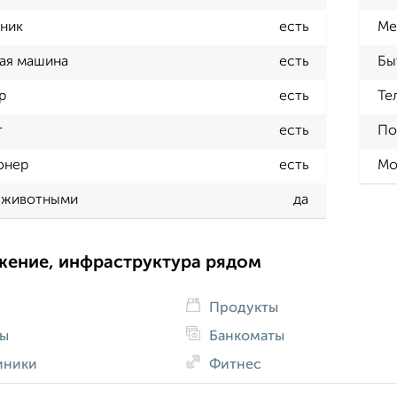
ник
есть
Ме
ая машина
есть
Бы
р
есть
Те
т
есть
По
онер
есть
Мо
 животными
да
жение, инфраструктура рядом
Продукты
ды
Банкоматы
иники
Фитнес