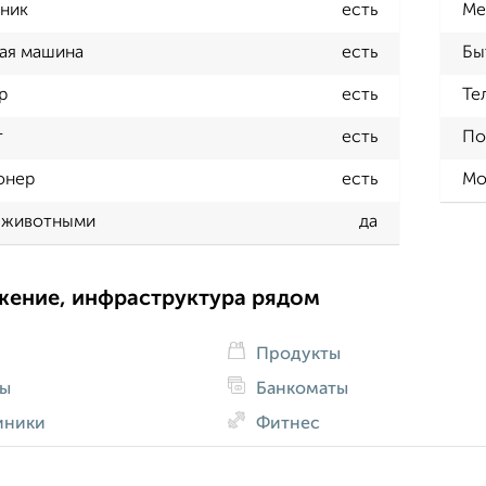
ник
есть
Ме
ая машина
есть
Бы
р
есть
Те
т
есть
По
онер
есть
Мо
 животными
да
жение, инфраструктура рядом
Продукты
ды
Банкоматы
иники
Фитнес