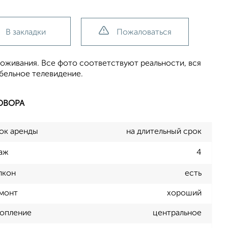
В закладки
Пожаловаться
роживания. Все фото соответствуют реальности, вся
бельное телевидение.
ОВОРА
ок аренды
на длительный срок
аж
4
лкон
есть
монт
хороший
опление
центральное