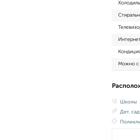
Холодиль
Стиральн
Телевизо
Интерне
Кондици
Можно с
Располо
Школы
Дет. са
Поликл