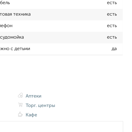
бель
есть
товая техника
есть
лефон
есть
судомойка
есть
жно с детьми
да
Аптеки
Торг. центры
Кафе