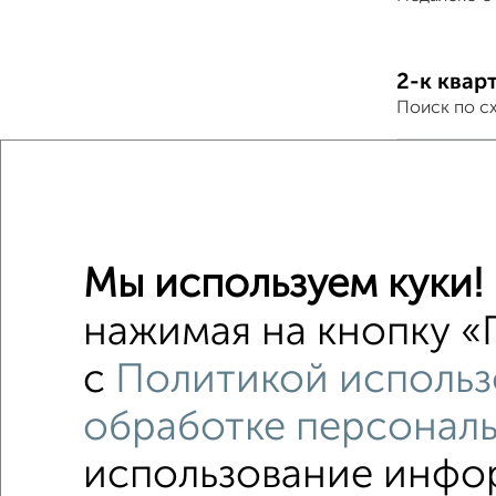
2-к квар
Поиск по с
Ленинск
С холод
С бытов
Мы используем куки!
Можно с
нажимая на кнопку «П
не посл
с
Политикой использ
Цена до 
обработке персонал
использование инфор