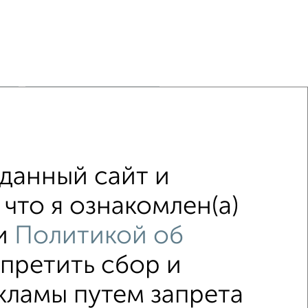
н
на улице Фатьянова
С посудомоечной машиной
С интернетом
С кондиционером
данный сайт и
емонтом
не первый этаж
что я ознакомлен(а)
с центральным отоплением
и
Политикой об
апретить сбор и
↑ НАВЕРХ К МЕНЮ
кламы путем запрета