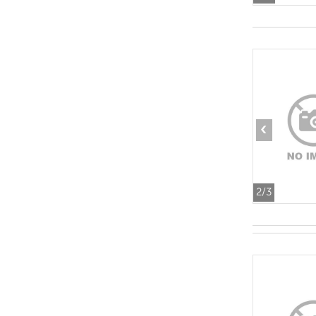
‹
2
/3