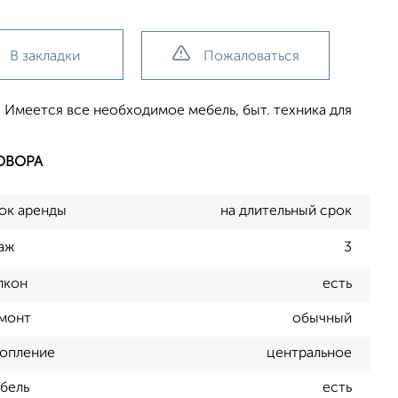
В закладки
Пожаловаться
 Имеется все необходимое мебель, быт. техника для
ОВОРА
ок аренды
на длительный срок
аж
3
лкон
есть
монт
обычный
опление
центральное
бель
есть