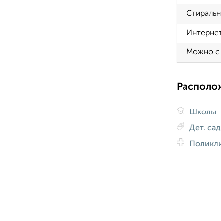
Стиральн
Интерне
Можно с
Располо
Школы
Дет. са
Поликл