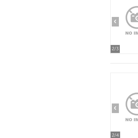
‹
2
/3
‹
2
/4