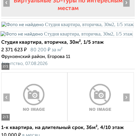
Виртуальные 3D-туры по интересным
‹
›
местам
Студия квартира, вторичка, 30м², 1/5 этаж
₽
₽
2 371 623
80 200
за м²
Фрунзенский район, Егорова 11
Агентство, 07.08.2026
2
/1
‹
›
2
/3
1-к квартира, на длительный срок, 36м², 4/10 этаж
₽
10 000
в месяц