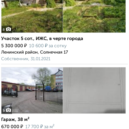
8
Участок 5 сот., ИЖС, в черте города
₽
₽
5 300 000
10 600
за сотку
Ленинский район, Солнечная 17
Собственник, 31.01.2021
5
Гараж, 38 м²
₽
₽
670 000
17 700
за м²