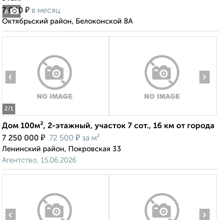
₽
7 000
в месяц
8
Октябрьский район, Белоконской 8А
‹
›
2
/1
Дом 100м², 2-этажный, участок 7 сот., 16 км от города
₽
₽
7 250 000
72 500
за м²
Ленинский район, Покровская 33
Агентство, 15.06.2026
‹
›