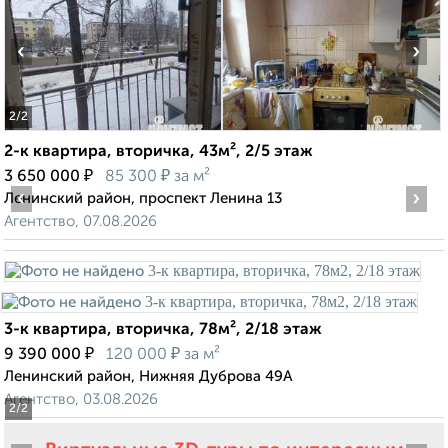
‹
›
2
/2
2-к квартира, вторичка, 43м², 2/5 этаж
₽
₽
3 650 000
85 300
за м²
‹
›
Ленинский район, проспект Ленина 13
Агентство, 07.08.2026
3-к квартира, вторичка, 78м², 2/18 этаж
₽
₽
9 390 000
120 000
за м²
Ленинский район, Нижняя Дуброва 49А
Агентство, 03.08.2026
2
/2