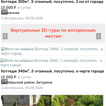
Коттедж 350м², 3-этажный, посуточно, 2 км от города
₽
15 000
в сутки
2
/8
Солнечная
Собственник, 06.08.2026
Виртуальные 3D-туры по интересным
‹
›
местам
Коттедж 340м², 2-этажный, посуточно, в черте города
₽
15 000
в сутки
2
/8
Октябрьский район, Батурина
Собственник, 05.08.2026