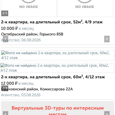
2
/3
2-к квартира, на длительный срок, 52м², 4/9 этаж
₽
10 000
в месяц
Октябрьский район, Горького 85В
‹
›
Агентство, 06.08.2026
2-к квартира, на длительный срок, 60м², 4/12 этаж
₽
12 000
в месяц
2
/4
Фрунзенский район, Комиссарова 22А
Агентство, 03.08.2026
Виртуальные 3D-туры по интересным
‹
›
местам