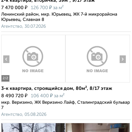
2-к квартира, вторичка, 59м², 9/17 этаж
₽
₽
7 470 000
126 700
за м²
Ленинский район, мкр. Юрьевец, ЖК 7-й микрорайона
Юрьевец, Славная 8
Агентство, 30.07.2026
‹
›
2
/2
3-к квартира, строящийся дом, 80м², 8/17 этаж
₽
₽
8 490 720
106 400
за м²
мкр. Веризино, ЖК Веризино Лайф, Сталинградский бульвар
7
Агентство, 05.08.2026