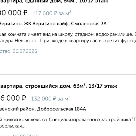
квартира, сданный дом, 54м², 10/17 этаж
₽
00 000
₽
117 600
за м²
Веризино, ЖК Веризино лайф, Смоленская 3А
ая комната имеет вид на школу, стадион, водохранилище. В
андра Невского . При вxодe в квaртиpу вaс встретит функц
ство, 26.07.2026
квартира, строящийся дом, 63м², 13/17 этаж
₽
16 000
₽
132 000
за м²
зенский район, Добросельская 184А
 жилой комплекс от Специализированного застройщика "Пр
сельская....