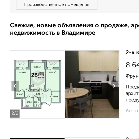
Производственное помещение
Свежие, новые объявления о продаже, а
недвижимость в Владимире
2-к 
8 6
Фрун
‹
›
Прода
архит
проду
Агент
2
/2