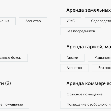
Аренда земельных 
чения
Агенство
ИЖС
Садоводст
Без посредников
Аренда гаржей, м
ражные боксы
Гаражи
Машиноме
Агенство
Без по
 (2)
Аренда коммерчес
Офисное помещение
ое помещение
Помещение свободного н