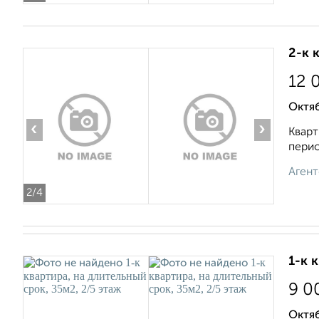
2-к 
12 
Октяб
‹
›
Кварт
перио
Агент
2
/4
1-к 
9 0
Октяб