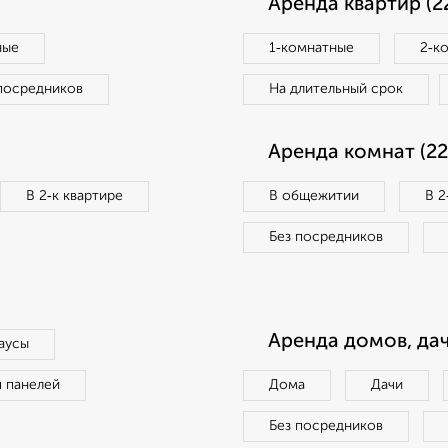
Аренда квартир (2
ные
1‑комнатные
2‑к
посредников
На длительный срок
Аренда комнат (22
В 2‑к квартире
В общежитии
В 2
Без посредников
Аренда домов, дач
аусы
п панелей
Дома
Дачи
Без посредников