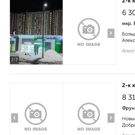
2-к 
6 3
мкр. 
‹
›
Больш
Алекс
Агент
2
/2
2-к 
8 3
Фрун
‹
›
Новый
Добро