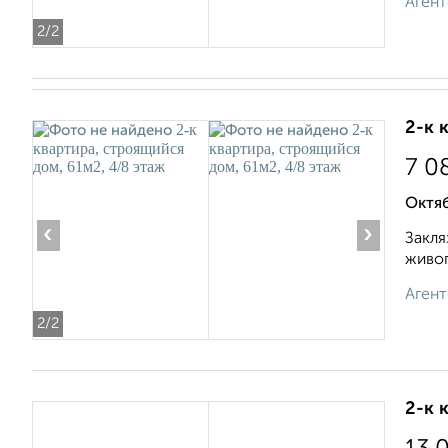
Агент
2
/2
2-к 
7 0
Октяб
‹
›
Закля
живоп
Агент
2
/2
2-к 