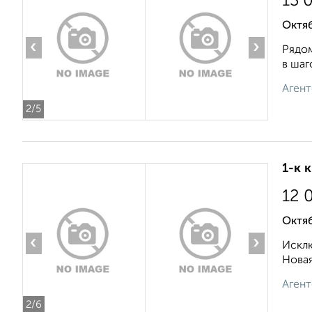
13 
Октяб
‹
›
Рядом
в шаг
Агент
2
/5
1-к 
12 
Октя
‹
›
Исклю
Новая
Агент
2
/6