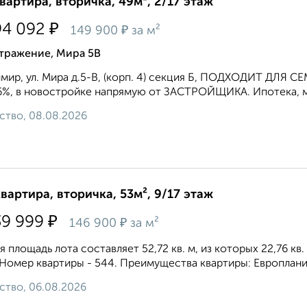
квартира, вторичка, 49м², 2/17 этаж
₽
94 092
₽
149 900
за м²
тражение, Мира 5В
имир, ул. Мира д.5-В, (корп. 4) секция Б, ПОДХОДИТ 
6%, в новостройке напрямую от ЗАСТРОЙЩИКА. Ипотека, ма
ство, 08.08.2026
квартира, вторичка, 53м², 9/17 этаж
₽
39 999
₽
146 900
за м²
 площадь лота составляет 52,72 кв. м, из которых 22,76 кв
 Номер квартиры - 544. Преимущества квартиры: Европланиро
ство, 06.08.2026