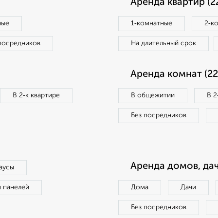
Аренда квартир (2
ные
1‑комнатные
2‑к
посредников
На длительный срок
Аренда комнат (22
В 2‑к квартире
В общежитии
В 2
Без посредников
Аренда домов, дач
аусы
п панелей
Дома
Дачи
Без посредников