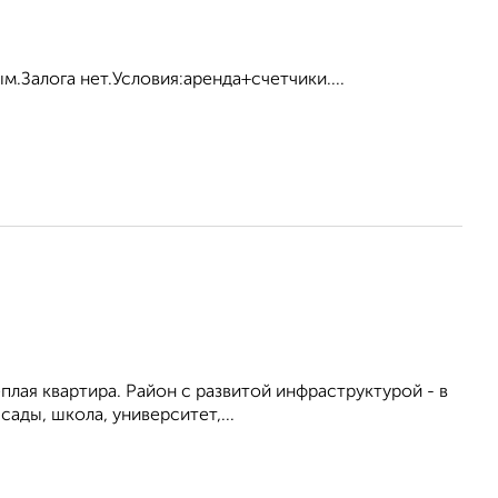
.Залога нет.Условия:аренда+счетчики....
ёплая квартира. Район с развитой инфраструктурой - в
ады, школа, университет,...