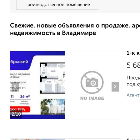
Производственное помещение
Свежие, новые объявления о продаже, а
недвижимость в Владимире
1-к 
5 6
Прода
под к
‹
›
Агент
2
/10