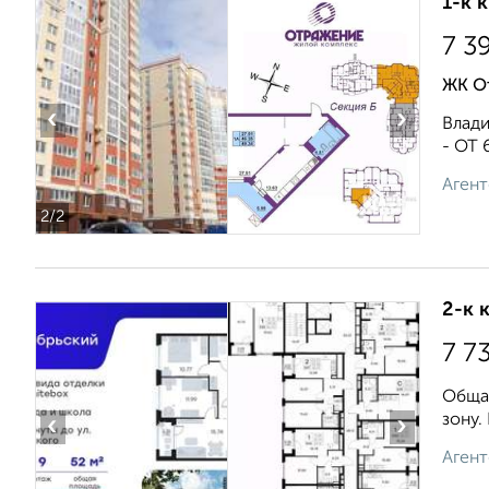
1-к 
7 3
ЖК О
‹
›
Влад
- ОТ 
Агент
2
/2
2-к 
7 7
Общая
зону.
‹
›
Агент