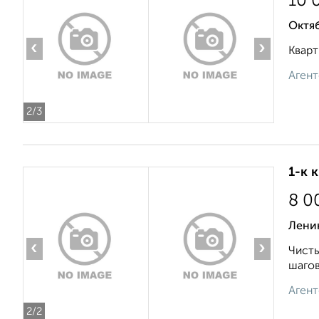
10 
Октяб
‹
›
Кварт
Агент
2
/3
1-к 
8 0
Лени
‹
›
Чисты
шагов
Агент
2
/2