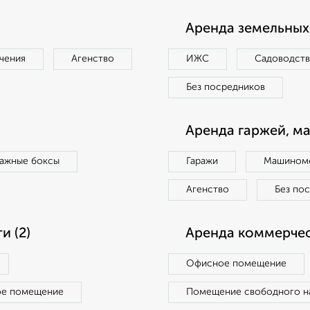
Аренда земельных 
чения
Агенство
ИЖС
Садоводст
Без посредников
Аренда гаржей, м
ражные боксы
Гаражи
Машиноме
Агенство
Без по
 (2)
Аренда коммерчес
Офисное помещение
ое помещение
Помещение свободного н