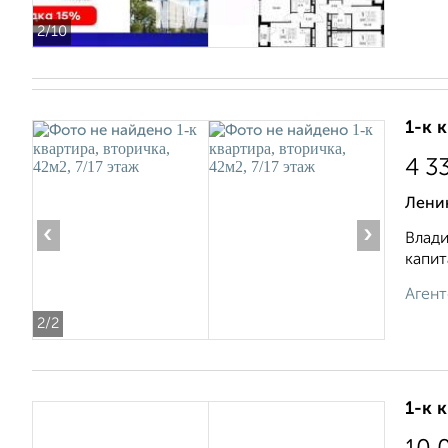
2
/10
1-к 
4 3
Ленин
‹
›
Влади
капит
Агент
2
/2
1-к 