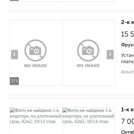
2-к 
15 
Фрун
‹
›
Устан
плате
Агент
2
/5
1-к 
7 0
Октяб