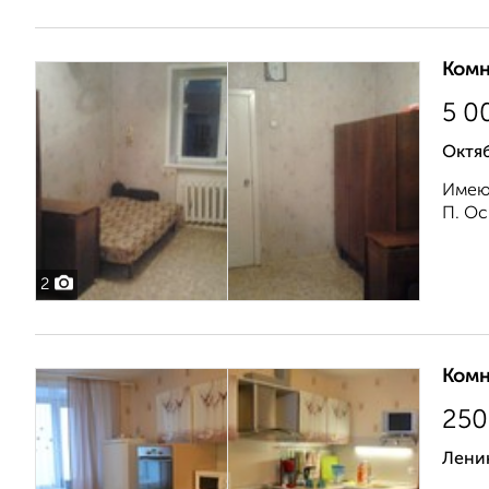
Комн
5 0
Октя
Имеющ
П. Ос
2
Комн
25
Лени