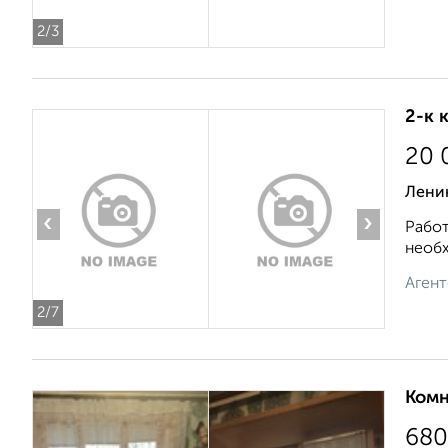
2
/3
2-к 
20 
Ленин
‹
›
Работ
необх
Агент
2
/7
Комн
680