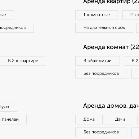
Аренда квартир (2
ные
1‑комнатные
2‑к
посредников
На длительный срок
Аренда комнат (22
В 2‑к квартире
В общежитии
В 2
Без посредников
Аренда домов, дач
аусы
п панелей
Дома
Дачи
Без посредников