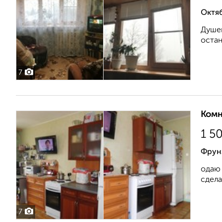
Октяб
Душев
остан
7
Комн
1 5
Фрун
одаю 
сдела
7