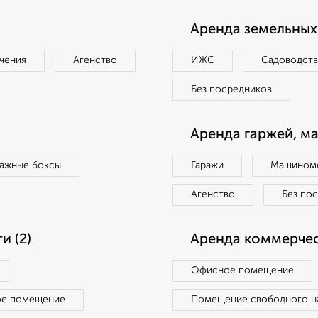
Аренда земельных 
чения
Агенство
ИЖС
Садоводст
Без посредников
Аренда гаржей, м
ражные боксы
Гаражи
Машиноме
Агенство
Без по
 (2)
Аренда коммерчес
Офисное помещение
ое помещение
Помещение свободного н