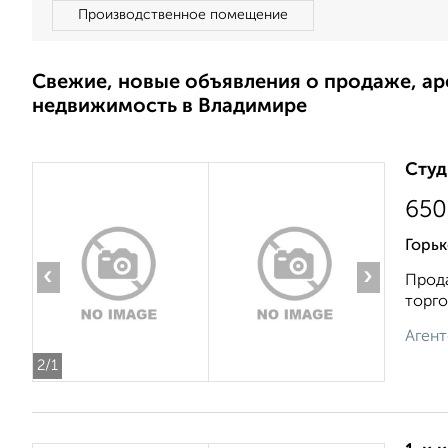
Производственное помещение
Свежие, новые объявления о продаже, а
недвижимость в Владимире
Студ
650
Горьк
‹
›
Прода
торгов
Агент
2
/1