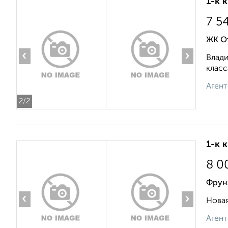
1-к 
7 5
ЖК О
‹
›
Влади
класс
Агент
2
/2
1-к 
8 0
Фрун
‹
›
Новая
Агент