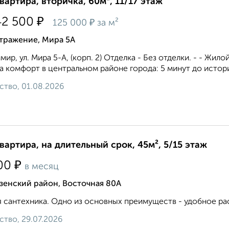
квартира, вторичка, 60м², 11/17 этаж
₽
42 500
₽
125 000
за м²
тражение, Мира 5А
мир, ул. Мира 5-А, (корп. 2) Отделка - Без отделки. - - Жи
а комфорт в центральном районе города: 5 минут до истори
ство, 01.08.2026
квартира, на длительный срок, 45м², 5/15 этаж
₽
00
в месяц
зенский район, Восточная 80А
 сантехника. Одно из основных преимуществ - удобное ра
ство, 29.07.2026