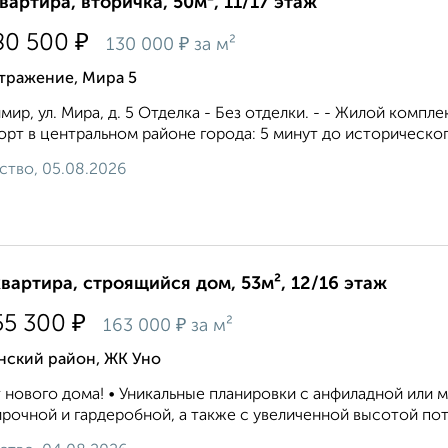
квартира, вторичка, 50м², 11/17 этаж
₽
80 500
₽
130 000
за м²
тражение, Мира 5
мир, ул. Мира, д. 5 Отделка - Без отделки. - - Жилой комп
рт в центральном районе города: 5 минут до исторического
ство, 05.08.2026
квартира, строящийся дом, 53м², 12/16 этаж
₽
55 300
₽
163 000
за м²
нский район, ЖК Уно
 нового дома! • Уникальные планировки с анфиладной или 
рочной и гардеробной, а также с увеличенной высотой пото