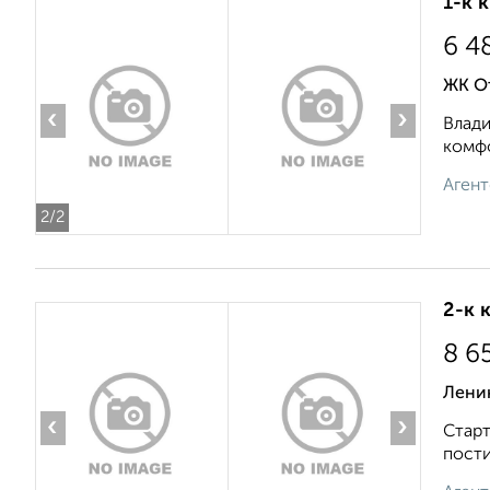
1-к 
6 4
ЖК О
‹
›
Влади
комфо
Агент
2
/2
2-к 
8 6
Лени
‹
›
Старт
пости