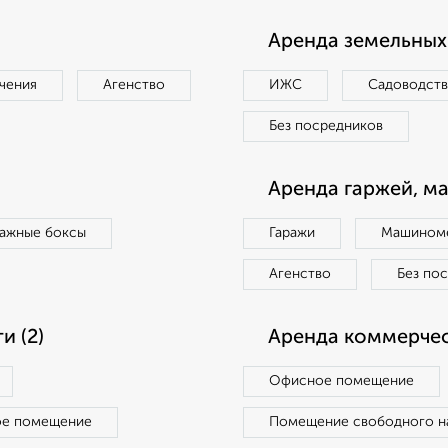
Аренда земельных 
чения
Агенство
ИЖС
Садоводст
Без посредников
Аренда гаржей, м
ражные боксы
Гаражи
Машиноме
Агенство
Без по
 (2)
Аренда коммерчес
Офисное помещение
ое помещение
Помещение свободного н