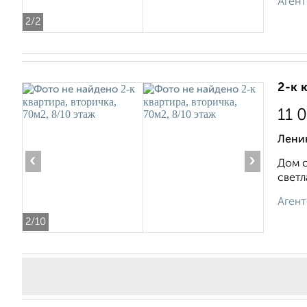
Агент
2
/2
2-к 
11 
Лени
‹
›
Дом с
светл
Агент
2
/10