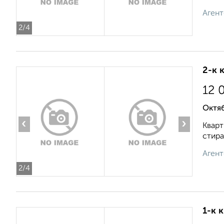
Агент
2
/4
2-к 
12 
Октя
‹
›
Кварт
стира
Агент
2
/4
1-к 