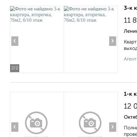
3-к 
11 
Лени
‹
›
Кварт
выход
Агент
2
/2
1-к 
12 
Октя
‹
›
Полны
прове