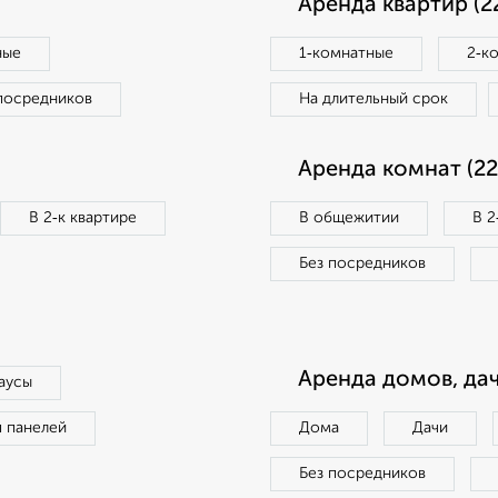
Аренда квартир (2
ные
1‑комнатные
2‑к
посредников
На длительный срок
Аренда комнат (22
В 2‑к квартире
В общежитии
В 2
Без посредников
Аренда домов, дач
аусы
п панелей
Дома
Дачи
Без посредников