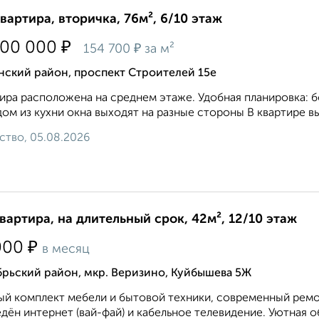
квартира, вторичка, 76м², 6/10 этаж
₽
800 000
₽
154 700
за м²
нский район, проспект Строителей 15е
ира расположена на среднем этаже. Удобная планировка: б
ом из кухни окна выходят на разные стороны В квартире вы
ство, 05.08.2026
квартира, на длительный срок, 42м², 12/10 этаж
₽
000
в месяц
брьский район, мкр. Веризино, Куйбышева 5Ж
й комплект мебели и бытовой техники, современный ремон
дён интернет (вай-фай) и кабельное телевидение. Уютная о