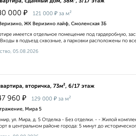
квартира, сданный дом, 38м², 3/17 этаж
₽
80 000
₽
121 000
за м²
Веризино, ЖК Веризино лайф, Смоленская 3Б
ртире имеется отдельное помещение под гардеробную, заст
 Входы в подъезд сквозные, а парковки расположены по всем
ство, 05.08.2026
квартира, вторичка, 73м², 6/17 этаж
₽
47 960
₽
129 000
за м²
тражение, Мира 5
мир, ул. Мира, д. 5 Отделка - Без отделки. - - Жилой комп
рт в центральном районе города: 5 минут до исторического