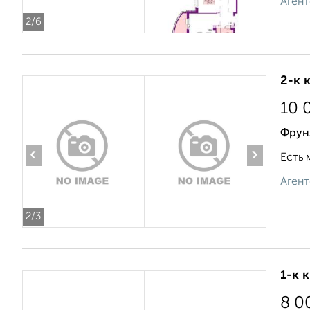
Агент
2
/6
2-к 
10 
Фрун
‹
›
Есть 
Агент
2
/3
1-к 
8 0