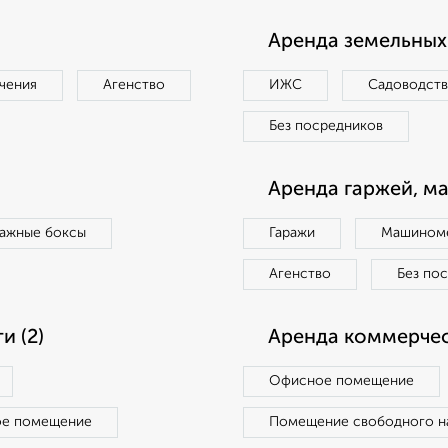
Аренда земельных 
чения
Агенство
ИЖС
Садоводст
Без посредников
Аренда гаржей, м
ражные боксы
Гаражи
Машиноме
Агенство
Без по
 (2)
Аренда коммерчес
Офисное помещение
ое помещение
Помещение свободного н