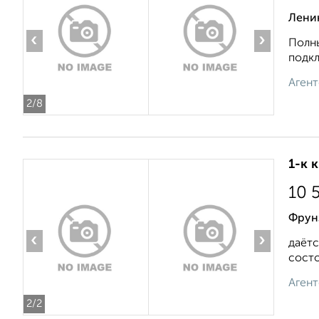
Лени
‹
›
Полны
подкл
Агент
2
/8
1-к 
10 
Фрунз
‹
›
даётс
состо
Агент
2
/2