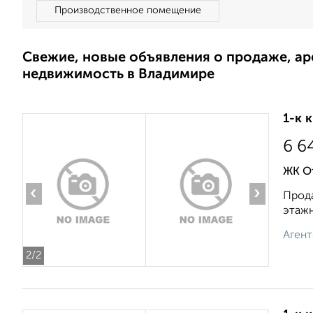
Производственное помещение
Свежие, новые объявления о продаже, а
недвижимость в Владимире
1-к 
6 6
ЖК О
‹
›
Прода
этажн
Агент
2
/2