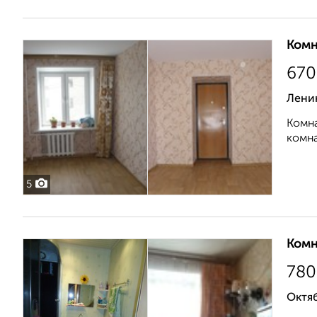
Комн
670
Лени
Комна
комна
5
Комн
780
Октяб