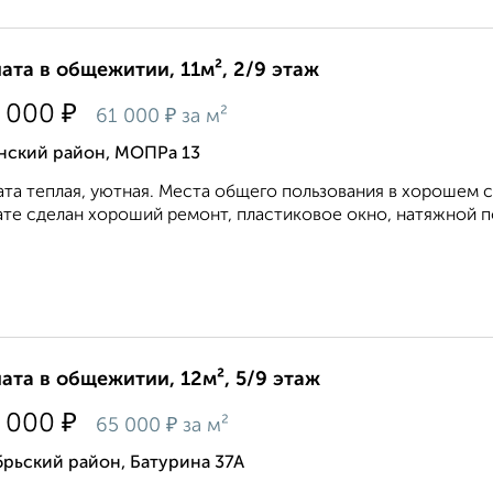
ата в общежитии, 11м², 2/9 этаж
₽
 000
₽
61 000
за м²
нский район, МОПРа 13
та теплая, уютная. Места общего пользования в хорошем с
те сделан хороший ремонт, пластиковое окно, натяжной по
ата в общежитии, 12м², 5/9 этаж
₽
 000
₽
65 000
за м²
рьский район, Батурина 37А