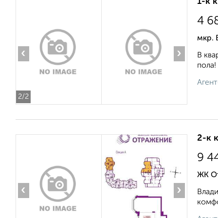
1-к 
4 6
мкр. 
‹
›
В ква
пола!
Агент
2
/2
2-к 
9 4
ЖК О
‹
›
Влади
комфо