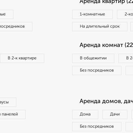
Аренда квартир (2
ные
1‑комнатные
2‑к
посредников
На длительный срок
Аренда комнат (22
В 2‑к квартире
В общежитии
В 2
Без посредников
Аренда домов, дач
аусы
п панелей
Дома
Дачи
Без посредников