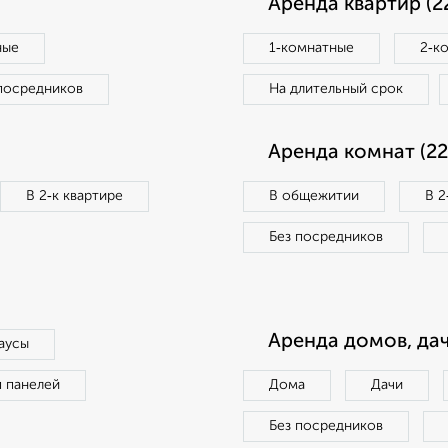
Аренда квартир (2
ные
1‑комнатные
2‑к
посредников
На длительный срок
Аренда комнат (22
В 2‑к квартире
В общежитии
В 2
Без посредников
Аренда домов, дач
аусы
п панелей
Дома
Дачи
Без посредников