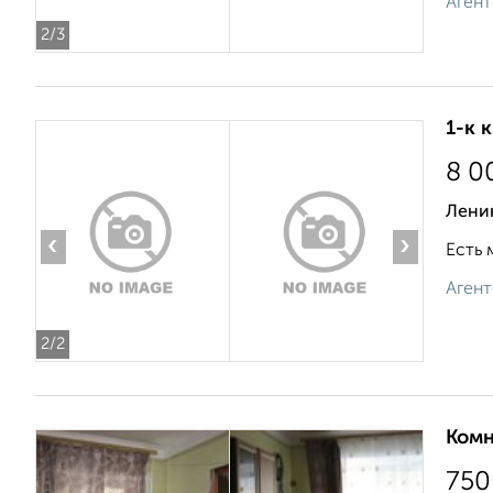
Агент
2
/3
1-к 
8 0
Ленин
‹
›
Есть 
Агент
2
/2
Комн
750