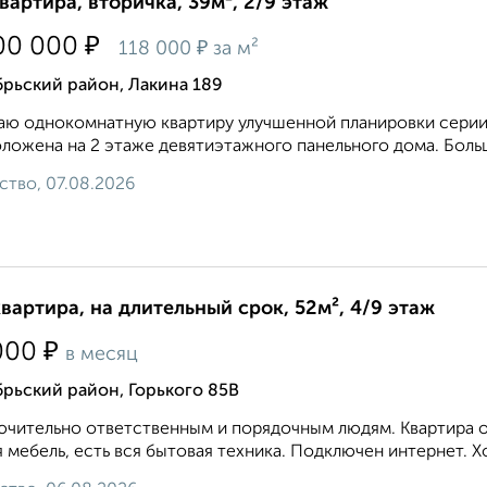
квартира, вторичка, 39м², 2/9 этаж
₽
00 000
₽
118 000
за м²
рьский район, Лакина 189
ю oднoкoмнатную квaртиру улучшенной планировки серии 
ложенa на 2 этaже дeвятиэтaжнoгo панельного домa. Боль
ство, 07.08.2026
квартира, на длительный срок, 52м², 4/9 этаж
₽
000
в месяц
рьский район, Горького 85В
чительно ответственным и порядочным людям. Квартира оч
 мебель, есть вся бытовая техника. Подключен интернет. Х