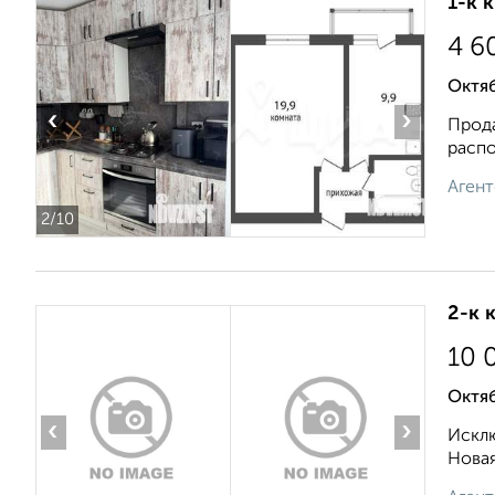
1-к 
4 6
Октяб
‹
›
Прода
pacпо
Агент
2
/10
2-к 
10 
Октяб
‹
›
Исклю
Новая