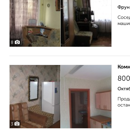
Фрунз
Сосед
машин
8
Комн
80
Октяб
Прода
остан
3