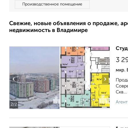
Производственное помещение
Свежие, новые объявления о продаже, а
недвижимость в Владимире
Студ
3 2
мкр. 
‹
›
Прода
Совре
Скв...
Агент
2
/2