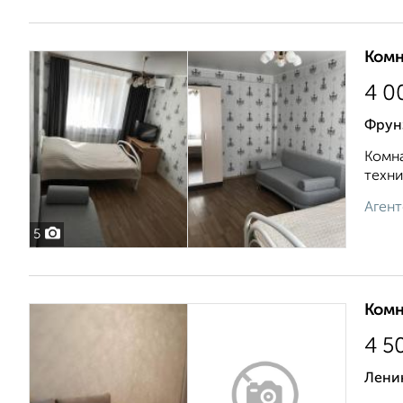
Комн
4 0
Фрун
Комна
техни
Агент
5
Комн
4 5
Лени