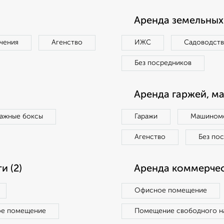
Аренда земельных 
чения
Агенство
ИЖС
Садоводст
Без посредников
Аренда гаржей, м
ражные боксы
Гаражи
Машиноме
Агенство
Без по
 (2)
Аренда коммерчес
Офисное помещение
ое помещение
Помещение свободного н