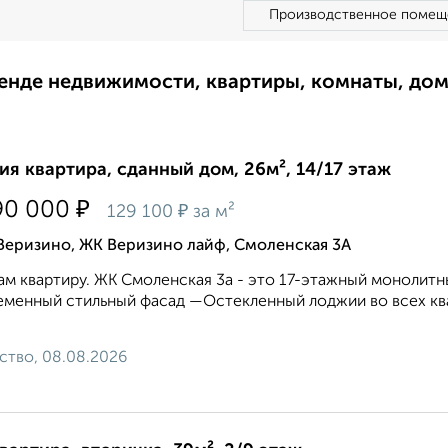
Производственное помещ
ренде недвижимости, квартиры, комнаты, до
ия квартира, сданный дом, 26м², 14/17 этаж
₽
90 000
₽
129 100
за м²
Веризино, ЖК Веризино лайф, Смоленская 3А
м квартиру. ЖК Смоленская 3а - это 17-этажный монолитны
менный стильный фасад —Остекленный лоджии во всех кв
ство, 08.08.2026