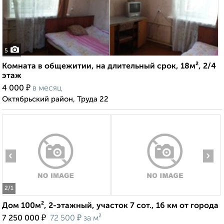
5
Комната в общежитии, на длительный срок, 18м², 2/4
этаж
₽
4 000
в месяц
Октябрьский район, Труда 22
‹
›
2
/1
Дом 100м², 2-этажный, участок 7 сот., 16 км от города
₽
₽
7 250 000
72 500
за м²