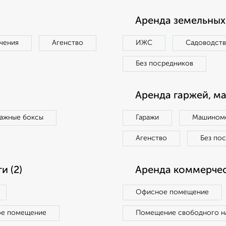
Аренда земельных 
чения
Агенство
ИЖС
Садоводст
Без посредников
Аренда гаржей, м
ражные боксы
Гаражи
Машиноме
Агенство
Без по
 (2)
Аренда коммерчес
Офисное помещение
ое помещение
Помещение свободного н