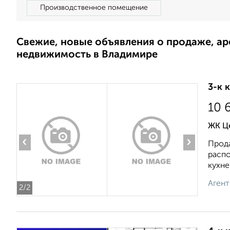
Производственное помещение
Свежие, новые объявления о продаже, а
недвижимость в Владимире
3-к 
10 
ЖК Ц
‹
›
Прода
распо
кухней
Агент
2
/2