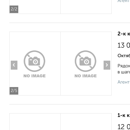
Агент
2
/2
2-к 
13 
Октяб
‹
›
Рядом
в шаг
Агент
2
/5
1-к 
12 