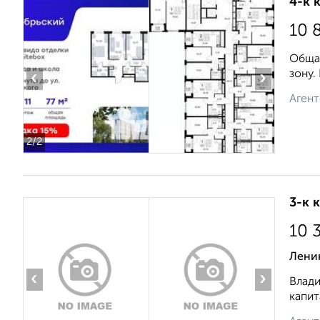
4-к 
10 
Общая
зону.
‹
›
Агент
2
/2
3-к 
10 
Лени
‹
›
Влади
капит