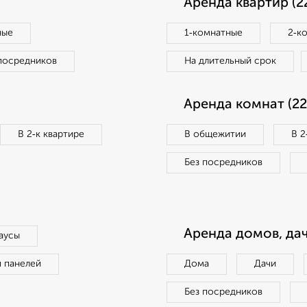
Аренда квартир (2
ные
1‑комнатные
2‑к
посредников
На длительный срок
Аренда комнат (22
В 2‑к квартире
В общежитии
В 2
Без посредников
Аренда домов, дач
аусы
п панелей
Дома
Дачи
Без посредников