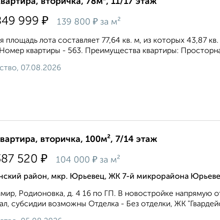
квартира, вторичка, 78м², 11/17 этаж
₽
849 999
₽
139 800
за м²
 площадь лота составляет 77,64 кв. м, из которых 43,87 кв
 Номер квартиры - 563. Преимущества квартиры: Просторная 
ство, 07.08.2026
квартира, вторичка, 100м², 7/14 этаж
₽
387 520
₽
104 000
за м²
нский район, мкр. Юрьевец, ЖК 7-й микрорайона Юрьеве
мир, Родионовка, д. 4 16 по ГП. В новостройке напрямую
ал, субсидии возможны Отделка - Без отделки, ЖК "Гвардейск