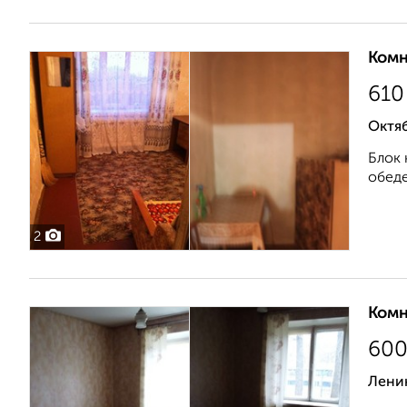
Комн
610
Октяб
Блок 
обеде
2
Комн
60
Лени