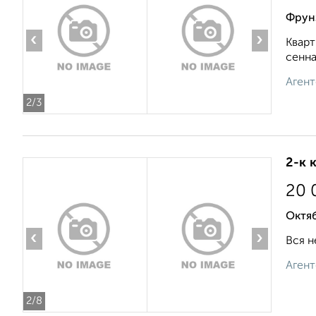
Фрун
‹
›
Кварт
сенна
Агент
2
/3
2-к 
20 
Октяб
‹
›
Вся н
Агент
2
/8