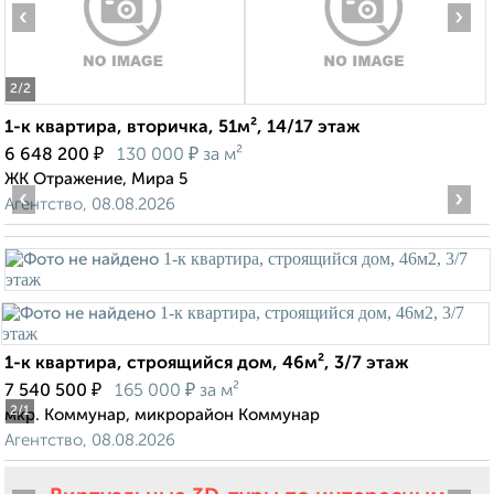
‹
›
2
/2
1-к квартира, вторичка, 51м², 14/17 этаж
₽
₽
6 648 200
130 000
за м²
ЖК Отражение, Мира 5
‹
›
Агентство, 08.08.2026
1-к квартира, строящийся дом, 46м², 3/7 этаж
₽
₽
7 540 500
165 000
за м²
2
/1
мкр. Коммунар, микрорайон Коммунар
Агентство, 08.08.2026