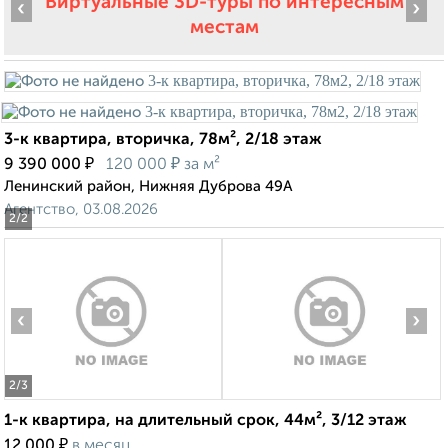
Виртуальные 3D-туры по интересным
‹
›
местам
3-к квартира, вторичка, 78м², 2/18 этаж
₽
₽
9 390 000
120 000
за м²
Ленинский район, Нижняя Дуброва 49А
Агентство, 03.08.2026
2
/2
‹
›
2
/3
1-к квартира, на длительный срок, 44м², 3/12 этаж
₽
12 000
в месяц