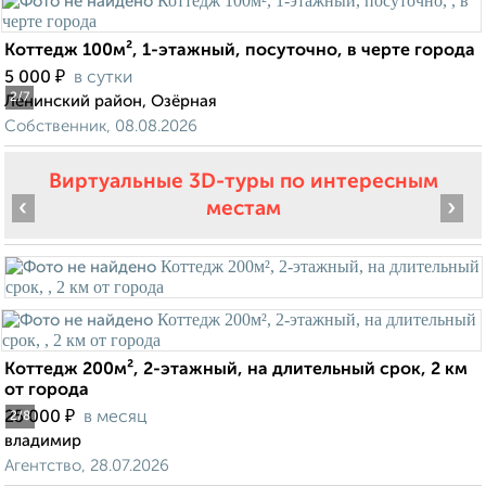
Коттедж 100м², 1-этажный, посуточно, в черте города
₽
5 000
в сутки
2
/7
Ленинский район, Озёрная
Собственник, 08.08.2026
Виртуальные 3D-туры по интересным
‹
›
местам
Коттедж 200м², 2-этажный, на длительный срок, 2 км
от города
₽
25 000
в месяц
2
/8
владимир
Агентство, 28.07.2026