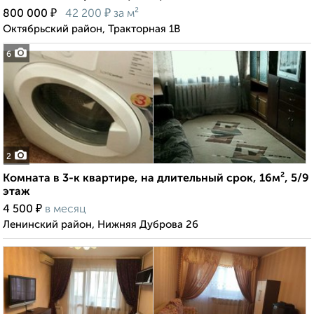
₽
₽
800 000
42 200
за м²
Октябрьский район, Тракторная 1В
6
2
Комната в 3-к квартире, на длительный срок, 16м², 5/9
этаж
₽
4 500
в месяц
Ленинский район, Нижняя Дуброва 26