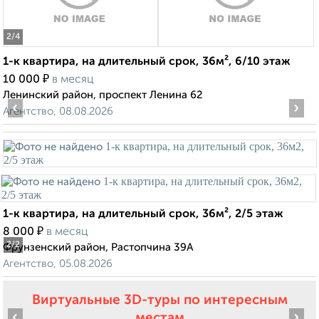
2
/4
1-к квартира, на длительный срок, 36м², 6/10 этаж
₽
10 000
в месяц
Ленинский район, проспект Ленина 62
‹
›
Агентство, 08.08.2026
1-к квартира, на длительный срок, 36м², 2/5 этаж
₽
8 000
в месяц
2
/2
Фрунзенский район, Растопчина 39А
Агентство, 05.08.2026
Виртуальные 3D-туры по интересным
‹
›
местам