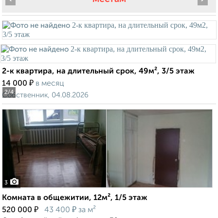
2-к квартира, на длительный срок, 49м², 3/5 этаж
₽
14 000
в месяц
2
/4
Собственник, 04.08.2026
3
Комната в общежитии, 12м², 1/5 этаж
₽
₽
520 000
43 400
за м²