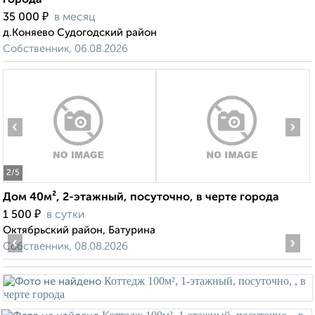
города
₽
35 000
в месяц
д.Коняево Судогодский район
Собственник, 06.08.2026
‹
›
2
/5
Дом 40м², 2-этажный, посуточно, в черте города
₽
1 500
в сутки
Октябрьский район, Батурина
‹
›
Собственник, 08.08.2026