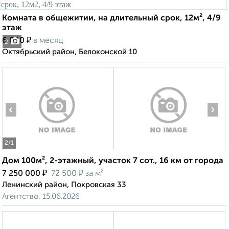
Комната в общежитии, на длительный срок, 12м², 4/9
этаж
₽
6 000
в месяц
2
Октябрьский район, Белоконской 10
‹
›
2
/1
Дом 100м², 2-этажный, участок 7 сот., 16 км от города
₽
₽
7 250 000
72 500
за м²
Ленинский район, Покровская 33
Агентство, 15.06.2026