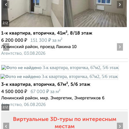
‹
›
2
/2
1-к квартира, вторичка, 41м², 8/18 этаж
₽
₽
6 200 000
151 300
за м²
‹
›
Ленинский район, проезд Лакина 10
Агентство, 03.08.2026
3-к квартира, вторичка, 67м², 5/6 этаж
₽
₽
4 500 000
67 000
за м²
Ленинский район, мкр. Энергетик, Энергетиков 6
Агентство, 06.08.2026
2
/2
Виртуальные 3D-туры по интересным
‹
›
местам