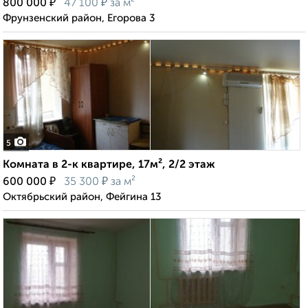
₽
₽
800 000
47 100
за м²
Фрунзенский район, Егорова 3
5
Комната в 2-к квартире, 17м², 2/2 этаж
₽
₽
600 000
35 300
за м²
Октябрьский район, Фейгина 13