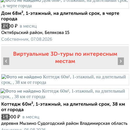
Дом 68м², 1-этажный, на длительный срок, в черте
города
₽
7 000
в месяц
2
/8
Октябрьский район, Белякова 15
Собственник, 07.08.2026
Виртуальные 3D-туры по интересным
‹
›
местам
Коттедж 60м², 1-этажный, на длительный срок, 38 км
от города
₽
25 000
в месяц
2
/8
деревня Мызино Судогодский район Владимирская область