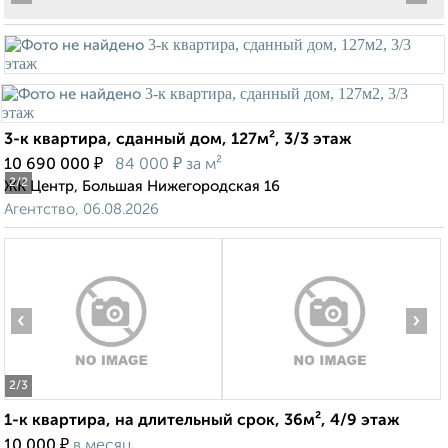
3-к квартира, сданный дом, 127м², 3/3 этаж
₽
₽
10 690 000
84 000
за м²
2
/2
ЖК Центр, Большая Нижегородская 16
Агентство, 06.08.2026
‹
›
2
/3
1-к квартира, на длительный срок, 36м², 4/9 этаж
₽
10 000
в месяц