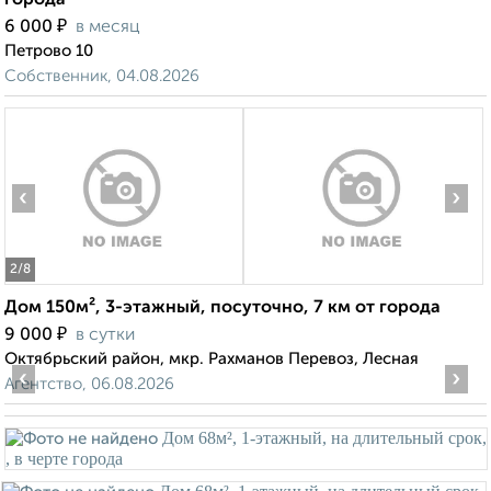
города
₽
6 000
в месяц
Петрово 10
Собственник, 04.08.2026
‹
›
2
/8
Дом 150м², 3-этажный, посуточно, 7 км от города
₽
9 000
в сутки
Октябрьский район, мкр. Рахманов Перевоз, Лесная
‹
›
Агентство, 06.08.2026