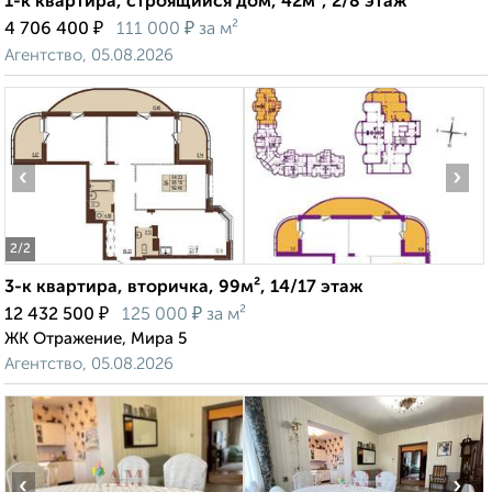
1-к квартира, строящийся дом, 42м², 2/8 этаж
₽
₽
4 706 400
111 000
за м²
Агентство, 05.08.2026
‹
›
2
/2
3-к квартира, вторичка, 99м², 14/17 этаж
₽
₽
12 432 500
125 000
за м²
ЖК Отражение, Мира 5
Агентство, 05.08.2026
‹
›