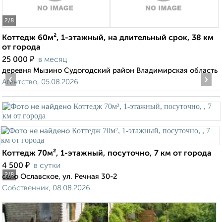
2
/8
Коттедж 60м², 1-этажный, на длительный срок, 38 км
от города
₽
25 000
в месяц
деревня Мызино Судогодский район Владимирская область
‹
›
Агентство, 05.08.2026
Коттедж 70м², 1-этажный, посуточно, 7 км от города
₽
4 500
в сутки
2
/8
село Ославское, ул. Речная 30-2
Собственник, 08.08.2026