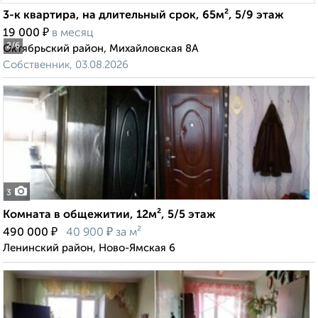
3-к квартира, на длительный срок, 65м², 5/9 этаж
₽
19 000
в месяц
2
/6
Октябрьский район, Михайловская 8А
Собственник, 03.08.2026
3
Комната в общежитии, 12м², 5/5 этаж
₽
₽
490 000
40 900
за м²
Ленинский район, Ново-Ямская 6