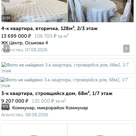
2
/10
4-к квартира, вторичка, 128м², 2/3 этаж
₽
₽
13 699 000
106 700
за м²
ЖК Центр, Осьмова 4
‹
›
Агентство, 07.08.2026
3-к квартира, строящийся дом, 68м², 1/7 этаж
₽
₽
9 207 000
135 000
за м²
2
/1
мкр. Коммунар, микрорайон Коммунар
Агентство, 08.08.2026