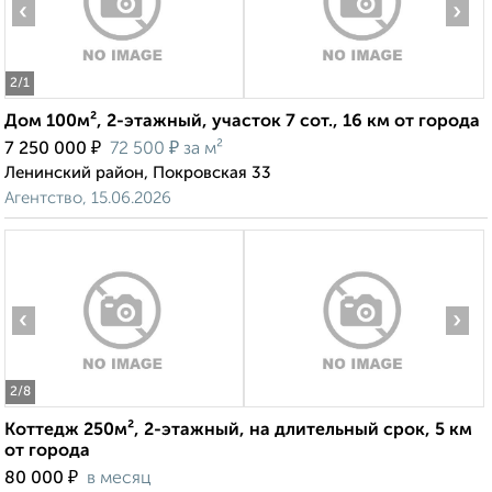
‹
›
2
/1
Дом 100м², 2-этажный, участок 7 сот., 16 км от города
₽
₽
7 250 000
72 500
за м²
Ленинский район, Покровская 33
Агентство, 15.06.2026
‹
›
2
/8
Коттедж 250м², 2-этажный, на длительный срок, 5 км
от города
₽
80 000
в месяц