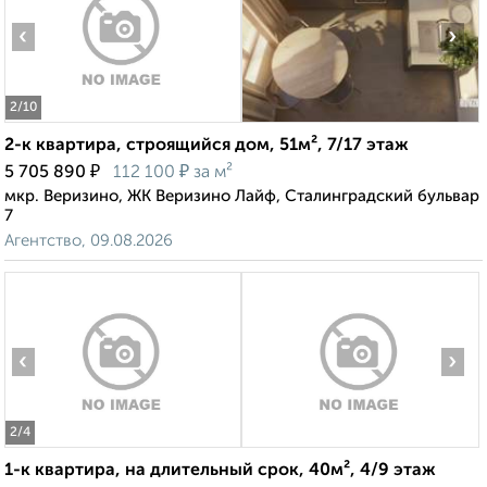
‹
›
2
/10
2-к квартира, строящийся дом, 51м², 7/17 этаж
₽
₽
5 705 890
112 100
за м²
мкр. Веризино, ЖК Веризино Лайф, Сталинградский бульвар
7
Агентство, 09.08.2026
‹
›
2
/4
1-к квартира, на длительный срок, 40м², 4/9 этаж