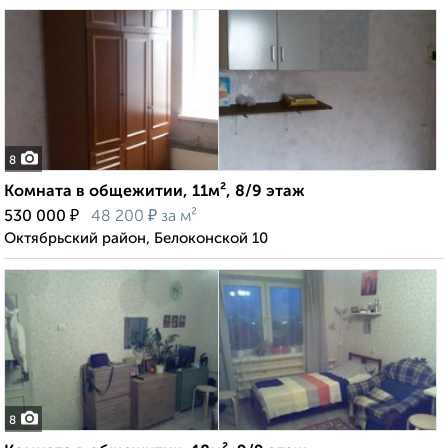
8
Комната в общежитии, 11м², 8/9 этаж
₽
₽
530 000
48 200
за м²
Октябрьский район, Белоконской 10
8