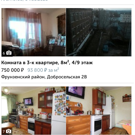
6
Комната в 3-к квартире, 8м², 4/9 этаж
₽
₽
750 000
93 800
за м²
Фрунзенский район, Добросельская 2В
7