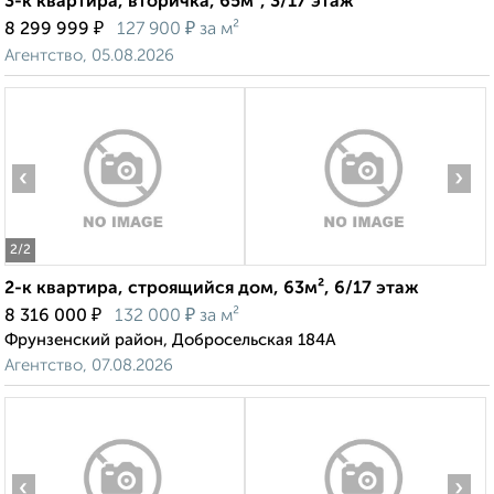
3-к квартира, вторичка, 65м², 3/17 этаж
₽
₽
8 299 999
127 900
за м²
Агентство, 05.08.2026
‹
›
2
/2
2-к квартира, строящийся дом, 63м², 6/17 этаж
₽
₽
8 316 000
132 000
за м²
Фрунзенский район, Добросельская 184А
Агентство, 07.08.2026
‹
›