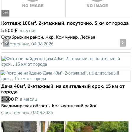
2
/5
Коттедж 100м², 2-этажный, посуточно, 5 км от города
₽
5 500
в сутки
Октябрьский район, мкр. Коммунар, Лесная
‹
›
Собственник, 04.08.2026
Дача 40м², 2-этажный, на длительный срок, 15 км от
города
₽
5 000
в месяц
2
/6
Владимирская область, Кольчугинский район
Собственник, 07.08.2026