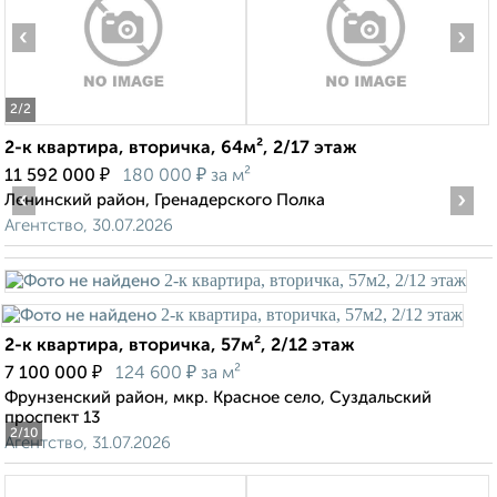
‹
›
2
/2
2-к квартира, вторичка, 64м², 2/17 этаж
₽
₽
11 592 000
180 000
за м²
‹
›
Ленинский район, Гренадерского Полка
Агентство, 30.07.2026
2-к квартира, вторичка, 57м², 2/12 этаж
₽
₽
7 100 000
124 600
за м²
Фрунзенский район, мкр. Красное село, Суздальский
проспект 13
2
/10
Агентство, 31.07.2026