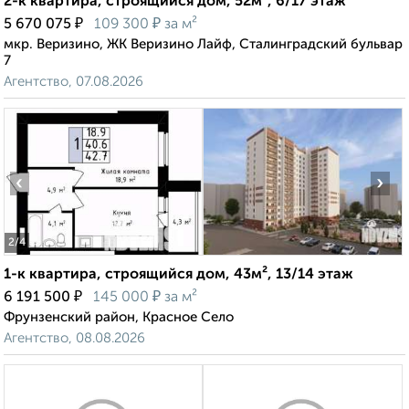
2-к квартира, строящийся дом, 52м², 6/17 этаж
₽
₽
5 670 075
109 300
за м²
мкр. Веризино, ЖК Веризино Лайф, Сталинградский бульвар
7
Агентство, 07.08.2026
‹
›
2
/4
1-к квартира, строящийся дом, 43м², 13/14 этаж
₽
₽
6 191 500
145 000
за м²
Фрунзенский район, Красное Село
Агентство, 08.08.2026