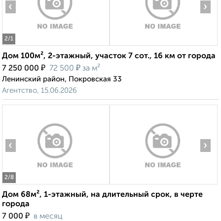
‹
›
2
/1
Дом 100м², 2-этажный, участок 7 сот., 16 км от города
₽
₽
7 250 000
72 500
за м²
Ленинский район, Покровская 33
Агентство, 15.06.2026
‹
›
2
/8
Дом 68м², 1-этажный, на длительный срок, в черте
города
₽
7 000
в месяц