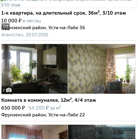
1-к квартира, на длительный срок, 36м², 3/10 этаж
₽
10 000
в месяц
2
/1
Фрунзенский район, Усти-на-Лабе 36
Агентство, 29.07.2026
7
Комната в коммуналке, 12м², 4/4 этаж
₽
₽
650 000
54 200
за м²
Фрунзенский район, Усти-на-Лабе 22