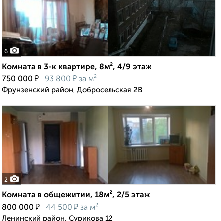
6
Комната в 3-к квартире, 8м², 4/9 этаж
₽
₽
750 000
93 800
за м²
Фрунзенский район, Добросельская 2В
2
Комната в общежитии, 18м², 2/5 этаж
₽
₽
800 000
44 500
за м²
Ленинский район, Сурикова 12