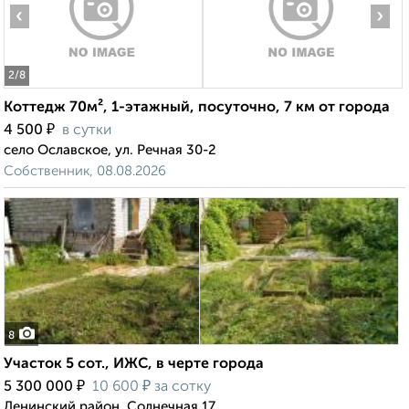
‹
›
2
/8
Коттедж 70м², 1-этажный, посуточно, 7 км от города
₽
4 500
в сутки
село Ославское, ул. Речная 30-2
Собственник, 08.08.2026
8
Участок 5 сот., ИЖС, в черте города
₽
₽
5 300 000
10 600
за сотку
Ленинский район, Солнечная 17