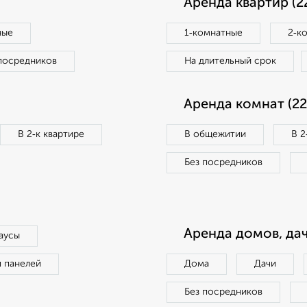
Аренда квартир (2
ные
1‑комнатные
2‑к
посредников
На длительный срок
Аренда комнат (22
В 2‑к квартире
В общежитии
В 2
Без посредников
Аренда домов, дач
аусы
п панелей
Дома
Дачи
Без посредников