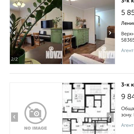
3-к 
5 8
Лени
‹
›
Верхн
58365
Агент
2
/2
3-к 
9 8
Общая
зону.
‹
›
Агент