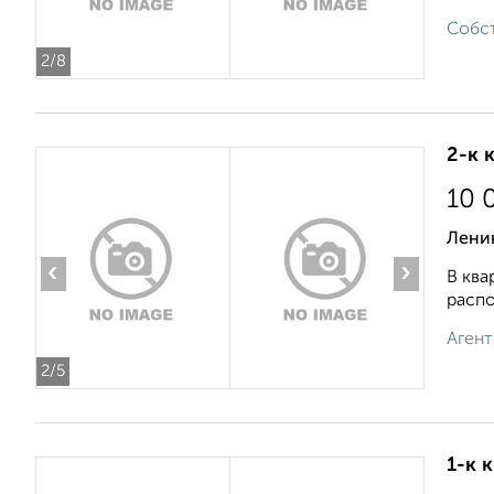
Собст
2
/8
2-к 
10 
Лени
‹
›
В ква
распо
Агент
2
/5
1-к 