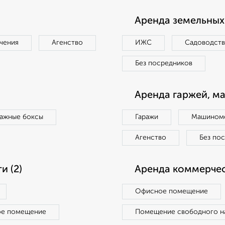
Аренда земельных 
чения
Агенство
ИЖС
Садоводст
Без посредников
Аренда гаржей, м
ражные боксы
Гаражи
Машиноме
Агенство
Без по
 (2)
Аренда коммерчес
Офисное помещение
ое помещение
Помещение свободного н