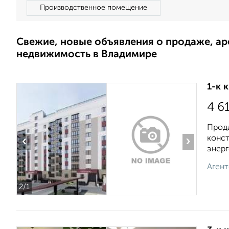
Производственное помещение
Свежие, новые объявления о продаже, а
недвижимость в Владимире
1-к 
4 6
Прода
конст
‹
›
энерг
Агент
2
/1