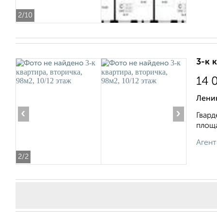
2
/10
3-к 
14 
Ленин
‹
›
Гвард
площа
Агент
2
/2