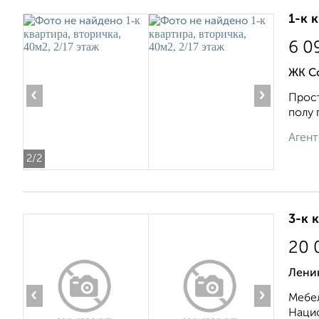
1-к 
6 0
ЖК С
‹
›
Прост
полу 
Агент
2
/2
3-к 
20 
Лени
‹
›
Мебел
Нацио