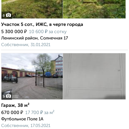
8
Участок 5 сот., ИЖС, в черте города
₽
₽
5 300 000
10 600
за сотку
Ленинский район, Солнечная 17
Собственник, 31.01.2021
5
Гараж, 38 м²
₽
₽
670 000
17 700
за м²
Футбольное Поле 1А
Собственник, 17.05.2021