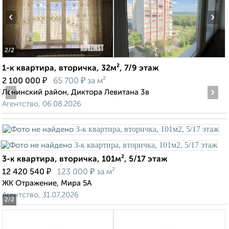
‹
›
2
/2
1-к квартира, вторичка, 32м², 7/9 этаж
₽
₽
2 100 000
65 700
за м²
‹
›
Ленинский район, Диктора Левитана 3в
Агентство, 06.08.2026
3-к квартира, вторичка, 101м², 5/17 этаж
₽
₽
12 420 540
123 000
за м²
ЖК Отражение, Мира 5А
Агентство, 31.07.2026
2
/2