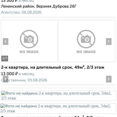
₽
15 500
в месяц
Ленинский район, Верхняя Дуброва 26Г
Агентство, 06.08.2026
‹
›
2
/7
2-к квартира, на длительный срок, 49м², 2/3 этаж
₽
13 000
в месяц
‹
›
Собственник, 05.08.2026