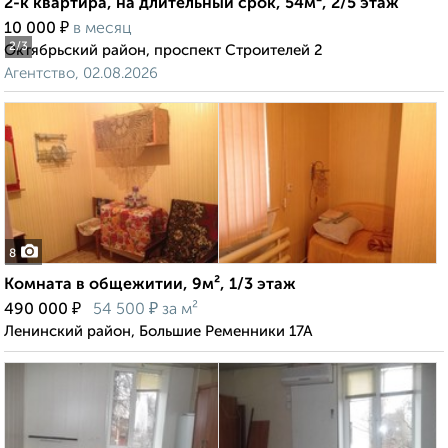
2-к квартира, на длительный срок, 54м², 2/5 этаж
₽
10 000
в месяц
2
/3
Октябрьский район, проспект Строителей 2
Агентство, 02.08.2026
8
Комната в общежитии, 9м², 1/3 этаж
₽
₽
490 000
54 500
за м²
Ленинский район, Большие Ременники 17А