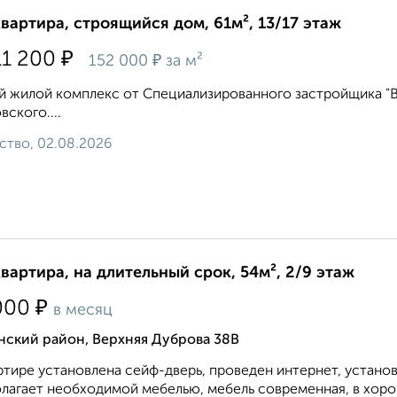
квартира, строящийся дом, 61м², 13/17 этаж
₽
11 200
₽
152 000
за м²
 жилой комплекс от Специализированного застройщика "Вл
вского....
ство, 02.08.2026
квартира, на длительный срок, 54м², 2/9 этаж
₽
000
в месяц
нский район, Верхняя Дуброва 38В
ртире установлена сейф-дверь, проведен интернет, устано
лагает необходимой мебелью, мебель современная, в хоро