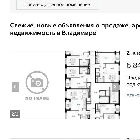
Производственное помещение
Свежие, новые объявления о продаже, а
недвижимость в Владимире
2-к 
6 8
Прода
под к
‹
›
Агент
2
/2