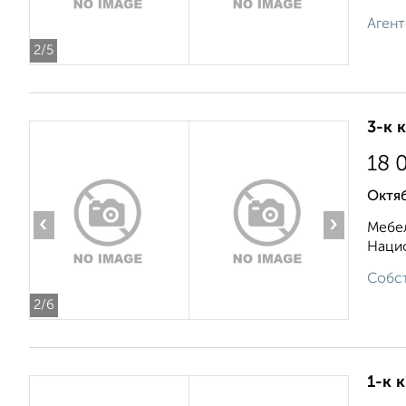
Агент
2
/5
3-к 
18 
Октяб
‹
›
Мебел
Нацио
Собст
2
/6
1-к 