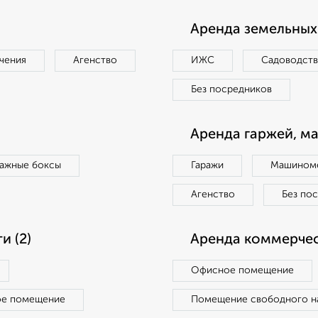
Аренда земельных 
чения
Агенство
ИЖС
Садоводст
Без посредников
Аренда гаржей, м
ражные боксы
Гаражи
Машиноме
Агенство
Без по
 (2)
Аренда коммерчес
Офисное помещение
ое помещение
Помещение свободного н