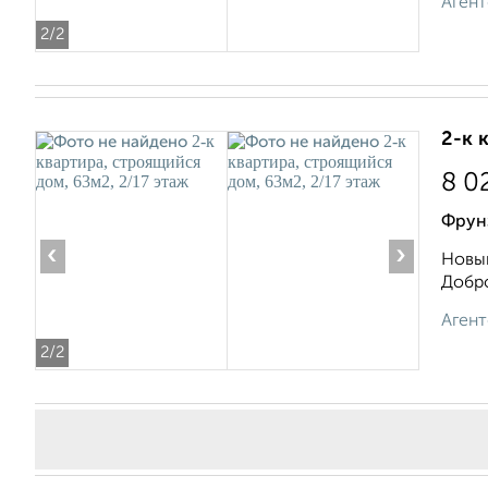
Агент
2
/2
2-к 
8 0
Фрун
‹
›
Новый
Добро
Агент
2
/2