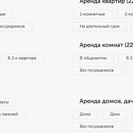
Аренда квартир (2
ные
1‑комнатные
2‑к
посредников
На длительный срок
Аренда комнат (22
В 2‑к квартире
В общежитии
В 2
Без посредников
Аренда домов, дач
аусы
п панелей
Дома
Дачи
Без посредников