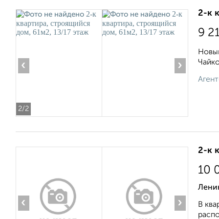
2-к 
9 2
Новый
Чайко
‹
›
Агент
2
/2
2-к 
10 
Лени
‹
›
В ква
распо