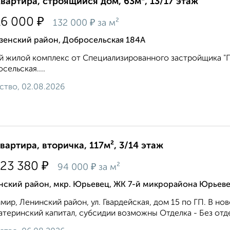
квартира, строящийся дом, 63м², 13/17 этаж
₽
16 000
₽
132 000
за м²
зенский район, Добросельская 184А
 жилой комплекс от Специализированного застройщика "Пр
сельская....
ство, 02.08.2026
квартира, вторичка, 117м², 3/14 этаж
₽
023 380
₽
94 000
за м²
нский район, мкр. Юрьевец, ЖК 7-й микрорайона Юрьеве
мир, Ленинский район, ул. Гвардейская, дом 15 по ГП. В
атеринский капитал, субсидии возможны Отделка - Без отдел