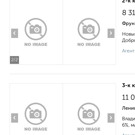
2-к 
8 3
Фрун
‹
›
Новый
Добро
Агент
2
/2
3-к 
11 
Лени
‹
›
Влади
6%, м