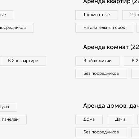
Аренда квартир (2
ные
1‑комнатные
2‑к
посредников
На длительный срок
Аренда комнат (22
В 2‑к квартире
В общежитии
В 2
Без посредников
Аренда домов, дач
аусы
п панелей
Дома
Дачи
Без посредников