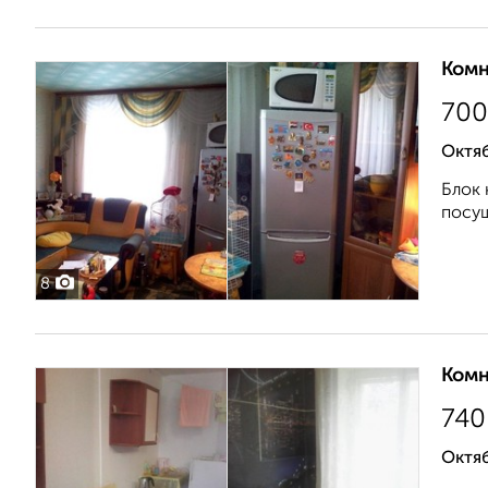
Комн
700
Октя
Блок 
посуш
8
Комн
740
Октяб