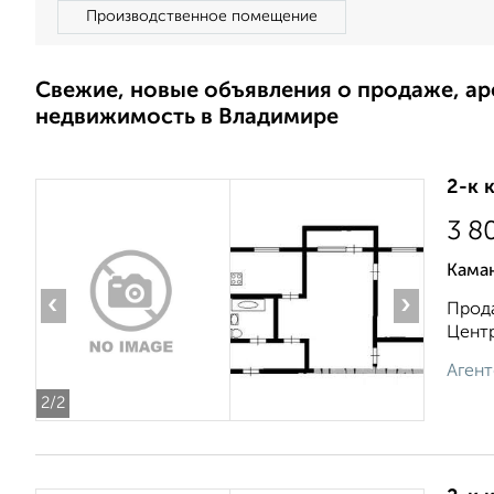
Производственное помещение
Свежие, новые объявления о продаже, а
недвижимость в Владимире
2-к 
3 8
Кама
‹
›
Прода
Центр
Агент
2
/2