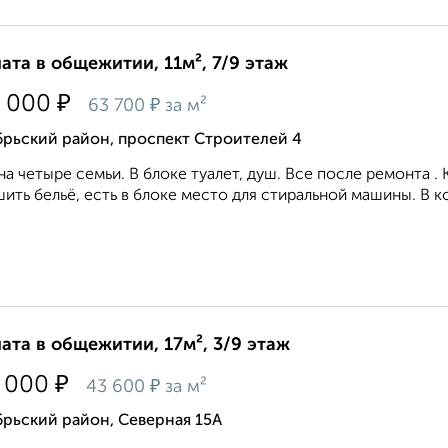
ата в общежитии, 11м², 7/9 этаж
₽
 000
₽
63 700
за м²
брьский район, проспект Строителей 4
на четыре семьи. В блоке туалет, душ. Все после ремонта . 
ить бельё, есть в блоке место для стиральной машины. В к
ата в общежитии, 17м², 3/9 этаж
₽
 000
₽
43 600
за м²
рьский район, Северная 15А