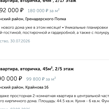
квартира, вторичка, 64м², 2/17 этаж
₽
592 000
₽
180 000
за м²
нский район, Гренадерского Полка
 нового дома уже в этом месяце! • Уникальные планировки
й-гостиной, постирочной и гардеробной, а также с полукру
ство, 30.07.2026
квартира, вторичка, 45м², 2/5 этаж
₽
90 000
₽
99 800
за м²
нский район, Крайнова 16
даже просторная 2-комнатная квартира в центральной части 
го кирпичного дома. Площадь: 44.5 кв.м. Кухня - 6 кв.м. Фун