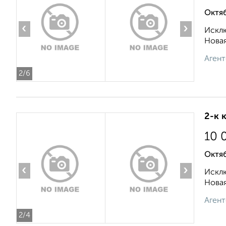
Октя
‹
›
Исклю
Новая
Агент
2
/6
2-к 
10 
Октя
‹
›
Исклю
Новая
Агент
2
/4