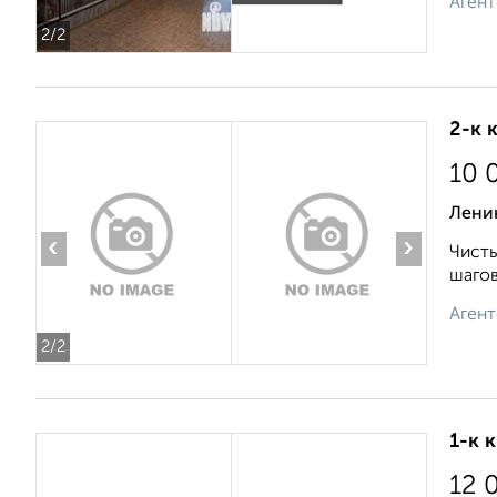
Агент
2
/2
2-к 
10 
Лени
‹
›
Чисты
шагов
Агент
2
/2
1-к 
12 