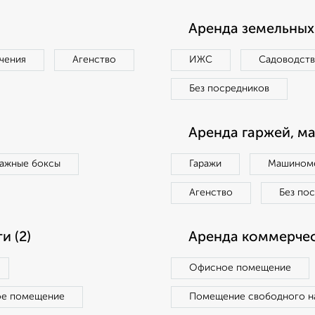
Аренда земельных 
чения
Агенство
ИЖС
Садоводст
Без посредников
Аренда гаржей, м
ражные боксы
Гаражи
Машиноме
Агенство
Без по
 (2)
Аренда коммерчес
Офисное помещение
ое помещение
Помещение свободного н