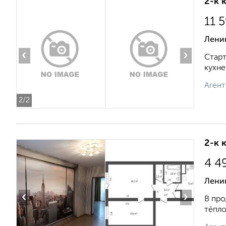
2-к 
11 
Лени
‹
›
Старт
кухне
Агент
2
/2
2-к 
4 4
Лени
‹
›
В про
тёпло