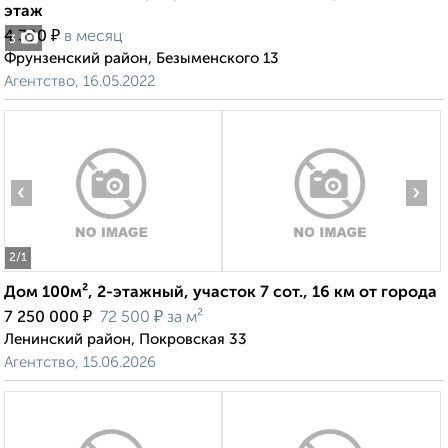
этаж
₽
4 300
в месяц
3
Фрунзенский район, Безыменского 13
Агентство, 16.05.2022
‹
›
2
/1
Дом 100м², 2-этажный, участок 7 сот., 16 км от города
₽
₽
7 250 000
72 500
за м²
Ленинский район, Покровская 33
Агентство, 15.06.2026