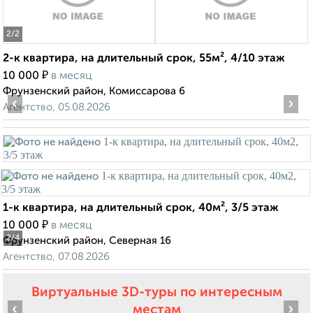
2
/2
2-к квартира, на длительный срок, 55м², 4/10 этаж
₽
10 000
в месяц
Фрунзенский район, Комиссарова 6
‹
›
Агентство, 05.08.2026
1-к квартира, на длительный срок, 40м², 3/5 этаж
₽
10 000
в месяц
2
/4
Фрунзенский район, Северная 16
Агентство, 07.08.2026
Виртуальные 3D-туры по интересным
‹
›
местам