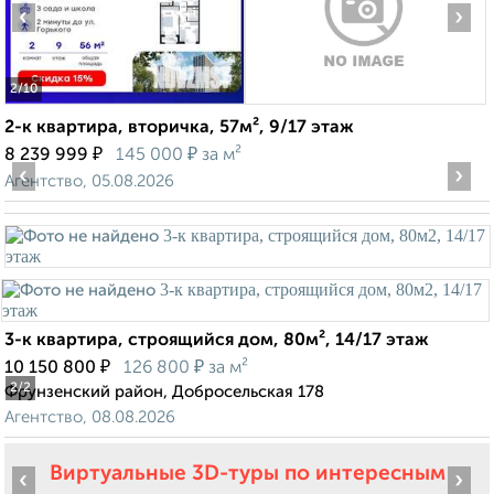
‹
›
2
/10
2-к квартира, вторичка, 57м², 9/17 этаж
₽
₽
8 239 999
145 000
за м²
‹
›
Агентство, 05.08.2026
3-к квартира, строящийся дом, 80м², 14/17 этаж
₽
₽
10 150 800
126 800
за м²
2
/2
Фрунзенский район, Добросельская 178
Агентство, 08.08.2026
Виртуальные 3D-туры по интересным
‹
›