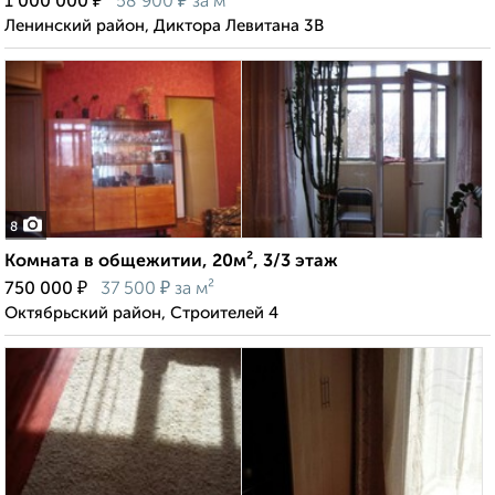
₽
₽
1 000 000
58 900
за м²
Ленинский район, Диктора Левитана 3В
8
Комната в общежитии, 20м², 3/3 этаж
₽
₽
750 000
37 500
за м²
Октябрьский район, Строителей 4