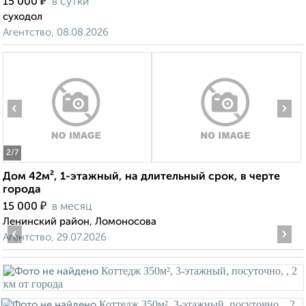
₽
15 000
в сутки
суходол
Агентство, 08.08.2026
‹
›
2
/7
Дом 42м², 1-этажный, на длительный срок, в черте
города
₽
15 000
в месяц
Ленинский район, Ломоносова
‹
›
Агентство, 29.07.2026