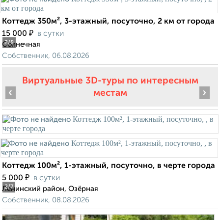
Коттедж 350м², 3-этажный, посуточно, 2 км от города
₽
15 000
в сутки
2
/8
Солнечная
Собственник, 06.08.2026
Виртуальные 3D-туры по интересным
‹
›
местам
Коттедж 100м², 1-этажный, посуточно, в черте города
₽
5 000
в сутки
2
/7
Ленинский район, Озёрная
Собственник, 08.08.2026