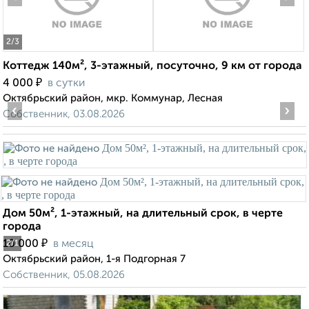
2
/3
Коттедж 140м², 3-этажный, посуточно, 9 км от города
₽
4 000
в сутки
Октябрьский район, мкр. Коммунар, Лесная
‹
›
Собственник, 03.08.2026
Дом 50м², 1-этажный, на длительный срок, в черте
города
₽
10 000
в месяц
2
/1
Октябрьский район, 1-я Подгорная 7
Собственник, 05.08.2026