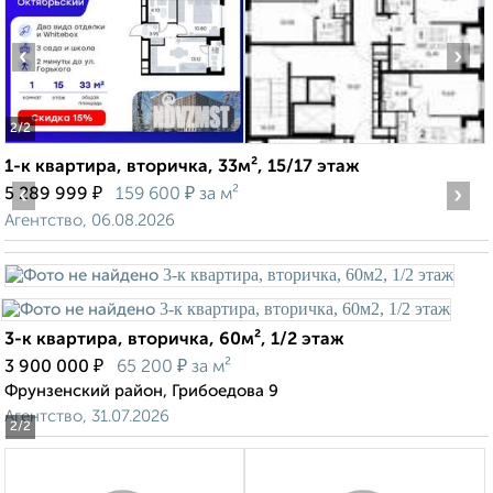
‹
›
2
/2
1-к квартира, вторичка, 33м², 15/17 этаж
‹
₽
₽
›
5 289 999
159 600
за м²
Агентство, 06.08.2026
3-к квартира, вторичка, 60м², 1/2 этаж
₽
₽
3 900 000
65 200
за м²
Фрунзенский район, Грибоедова 9
Агентство, 31.07.2026
2
/2