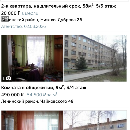
2-к квартира, на длительный срок, 58м², 5/9 этаж
₽
20 000
в месяц
2
/4
Ленинский район, Нижняя Дуброва 26
Агентство, 02.08.2026
6
Комната в общежитии, 9м², 3/4 этаж
₽
₽
490 000
54 500
за м²
Ленинский район, Чайковского 48