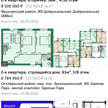
2-к квартира, вторичка, 56м², 4/16 этаж
₽
₽
8 500 000
152 400
за м²
Фрунзенский район, ЖК Добросельский, Добросельская
188Бк1
Агентство, 06.08.2026
‹
›
2
/2
2-к квартира, строящийся дом, 61м², 1/8 этаж
₽
₽
6 784 960
112 000
за м²
Октябрьский район, мкр. пос. Заклязьменский, ЖК Заречье
Парк, жилой комплекс Заречье Парк
Агентство, 05.08.2026