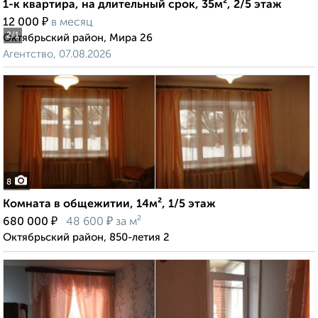
1-к квартира, на длительный срок, 35м², 2/5 этаж
₽
12 000
в месяц
2
/1
Октябрьский район, Мира 26
Агентство, 07.08.2026
8
Комната в общежитии, 14м², 1/5 этаж
₽
₽
680 000
48 600
за м²
Октябрьский район, 850-летия 2