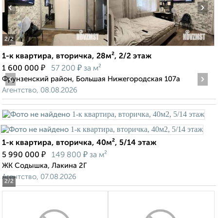
‹
›
2
/2
1-к квартира, вторичка, 28м², 2/2 этаж
₽
₽
1 600 000
57 200
за м²
‹
›
Фрунзенский район, Большая Нижегородская 107а
Агентство, 08.08.2026
1-к квартира, вторичка, 40м², 5/14 этаж
₽
₽
5 990 000
149 800
за м²
ЖК Содышка, Лакина 2Г
Агентство, 07.08.2026
2
/2