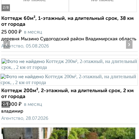
2
/8
Коттедж 60м², 1-этажный, на длительный срок, 38 км
от города
₽
25 000
в месяц
деревня Мызино Судогодский район Владимирская область
‹
›
Агентство, 05.08.2026
Коттедж 200м², 2-этажный, на длительный срок, 2 км
от города
₽
25 000
в месяц
2
/8
владимир
Агентство, 28.07.2026