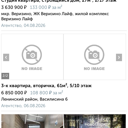
Студия квартира, строящийся дом, 27м², 2/17 этаж
₽
₽
3 630 900
133 000
за м²
мкр. Веризино, ЖК Веризино Лайф, жилой комплекс
Веризино Лайф
Агентство, 04.08.2026
‹
›
2
/2
3-к квартира, вторичка, 61м², 5/10 этаж
₽
₽
6 850 000
108 800
за м²
Ленинский район, Василисина 6
Агентство, 06.08.2026