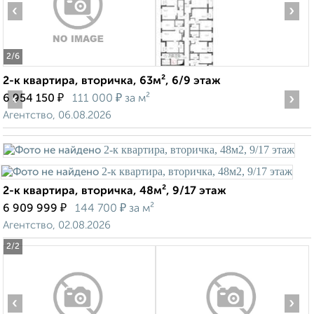
‹
›
2
/6
2-к квартира, вторичка, 63м², 6/9 этаж
‹
₽
₽
›
6 954 150
111 000
за м²
Агентство, 06.08.2026
2-к квартира, вторичка, 48м², 9/17 этаж
₽
₽
6 909 999
144 700
за м²
Агентство, 02.08.2026
2
/2
‹
›