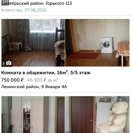
2
/7
Октябрьский район, Горького 113
Агентство, 07.08.2026
5
Комната в общежитии, 16м², 5/5 этаж
₽
₽
750 000
46 900
за м²
Ленинский район, 9 Января 4А