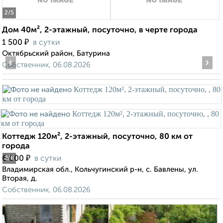
2
/5
Дом 40м², 2-этажный, посуточно, в черте города
₽
1 500
в сутки
Октябрьский район, Батурина
‹
›
Собственник, 06.08.2026
Коттедж 120м², 2-этажный, посуточно, 80 км от
города
₽
6 000
в сутки
2
/8
Владимирская обл., Кольчугинский р-н, с. Бавлены, ул.
Вторая, д.
Собственник, 06.08.2026