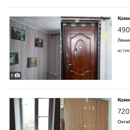
Комн
490
Лени
асти
8
Комн
720
Октяб