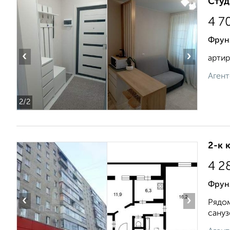
Студ
4 7
Фрун
‹
›
артир
Агент
2
/2
2-к 
4 2
Фрун
‹
›
Рядом
сануз