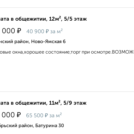
ата в общежитии, 12м², 5/5 этаж
₽
 000
₽
40 900
за м²
нский район, Ново-Ямская 6
ковые окна,хорошее состояние,торг при осмотре.ВОЗМ
ата в общежитии, 11м², 5/9 этаж
₽
 000
₽
65 500
за м²
рьский район, Батурина 30