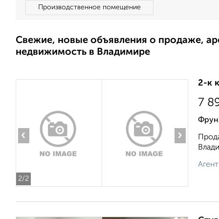
Производственное помещение
Свежие, новые объявления о продаже, а
недвижимость в Владимире
2-к 
7 8
Фрун
‹
›
Прода
Влади
Агент
2
/2