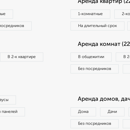
Аренда квартир (2
ные
1‑комнатные
2‑к
посредников
На длительный срок
Аренда комнат (22
В 2‑к квартире
В общежитии
В 2
Без посредников
Аренда домов, дач
аусы
п панелей
Дома
Дачи
Без посредников