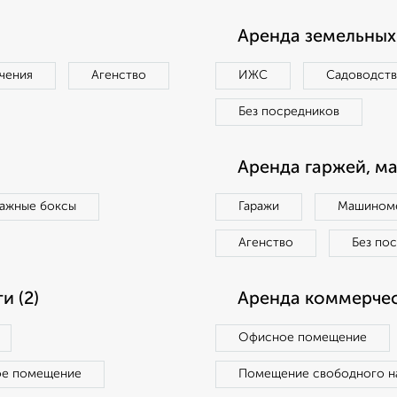
Аренда земельных 
чения
Агенство
ИЖС
Садоводст
Без посредников
Аренда гаржей, м
ражные боксы
Гаражи
Машиноме
Агенство
Без по
 (2)
Аренда коммерчес
Офисное помещение
ое помещение
Помещение свободного н