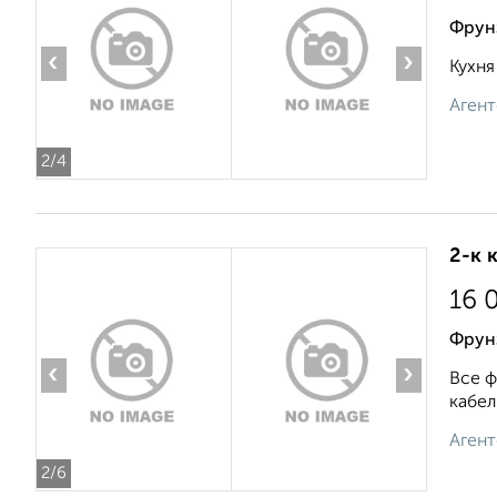
Фрун
‹
›
Кухня
Агент
2
/4
2-к 
16 
Фрун
‹
›
Все ф
кабел
Агент
2
/6