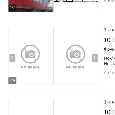
Агент
2
/2
1-к 
10 
Фрун
‹
›
Исклю
Новая
Агент
2
/4
1-к 
10 