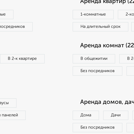
Аренда квартир (2
ные
1‑комнатные
2‑к
посредников
На длительный срок
Аренда комнат (22
В 2‑к квартире
В общежитии
В 2
Без посредников
Аренда домов, дач
аусы
п панелей
Дома
Дачи
Без посредников