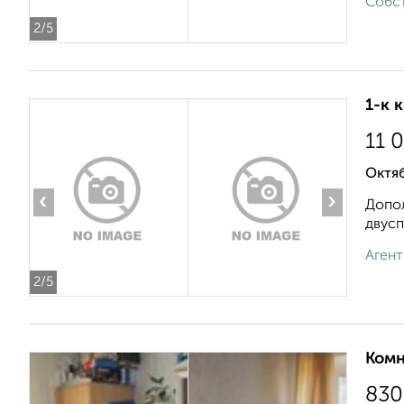
Собст
2
/5
1-к 
11 
Октяб
‹
›
Допол
двусп
Агент
2
/5
Комн
830