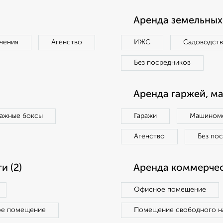
Аренда земельных 
чения
Агенство
ИЖС
Садоводст
Без посредников
Аренда гаржей, м
ражные боксы
Гаражи
Машиноме
Агенство
Без по
 (2)
Аренда коммерчес
Офисное помещение
ое помещение
Помещение свободного н