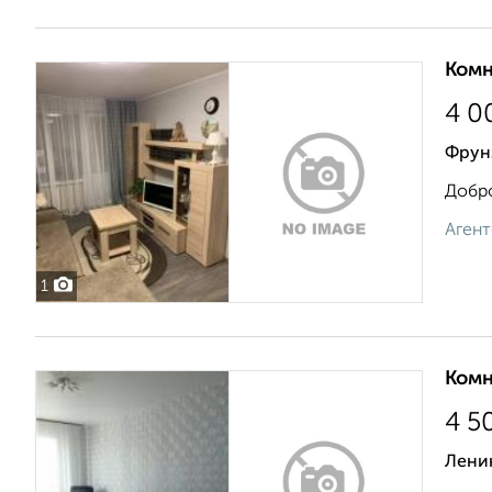
Комн
4 0
Фрун
Добро
Агент
1
Комн
4 5
Лени