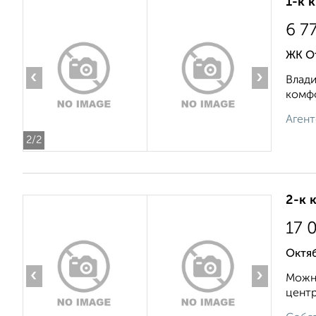
1-к 
6 7
ЖК О
‹
›
Влади
комфо
Агент
2
/2
2-к 
17 
Октяб
‹
›
Можно
центр