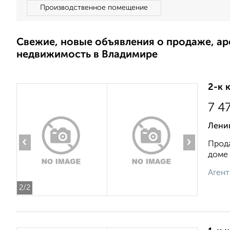
Производственное помещение
Свежие, новые объявления о продаже, а
недвижимость в Владимире
2-к 
7 4
Лени
‹
›
Прода
доме 
Агент
2
/2