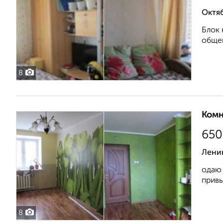
Октяб
Блок 
общег
8
Комн
650
Ленин
одаю 
привы
8