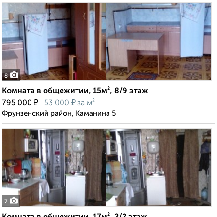
8
Комната в общежитии, 15м², 8/9 этаж
₽
₽
795 000
53 000
за м²
Фрунзенский район, Каманина 5
7