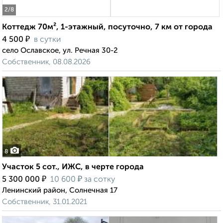
2
/8
Коттедж 70м², 1-этажный, посуточно, 7 км от города
₽
4 500
в сутки
село Ославское, ул. Речная 30-2
Собственник, 08.08.2026
8
Участок 5 сот., ИЖС, в черте города
₽
₽
5 300 000
10 600
за сотку
Ленинский район, Солнечная 17
Собственник, 31.01.2021