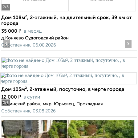
2
/8
Дом 108м², 2-этажный, на длительный срок, 39 км от
города
₽
35 000
в месяц
д.Коняево Судогодский район
‹
›
Собственник, 06.08.2026
Дом 105м², 2-этажный, посуточно, в черте города
₽
12 000
в сутки
2
/8
Ленинский район, мкр. Юрьевец, Прохладная
Собственник, 03.08.2026