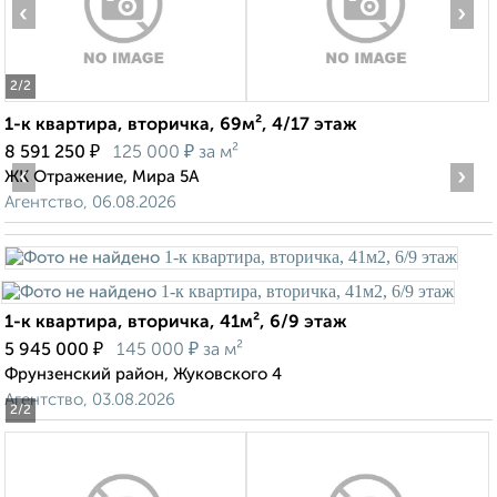
‹
›
2
/2
1-к квартира, вторичка, 69м², 4/17 этаж
₽
₽
8 591 250
125 000
за м²
‹
›
ЖК Отражение, Мира 5А
Агентство, 06.08.2026
1-к квартира, вторичка, 41м², 6/9 этаж
₽
₽
5 945 000
145 000
за м²
Фрунзенский район, Жуковского 4
Агентство, 03.08.2026
2
/2