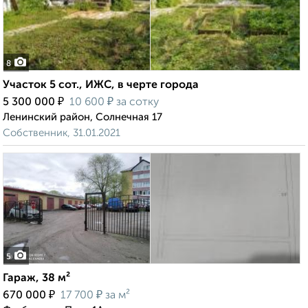
8
Участок 5 сот., ИЖС, в черте города
₽
₽
5 300 000
10 600
за сотку
Ленинский район, Солнечная 17
Собственник, 31.01.2021
5
Гараж, 38 м²
₽
₽
670 000
17 700
за м²