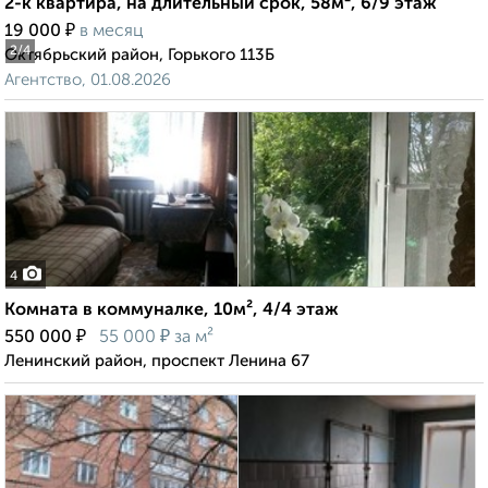
2-к квартира, на длительный срок, 58м², 6/9 этаж
₽
19 000
в месяц
2
/4
Октябрьский район, Горького 113Б
Агентство, 01.08.2026
4
Комната в коммуналке, 10м², 4/4 этаж
₽
₽
550 000
55 000
за м²
Ленинский район, проспект Ленина 67