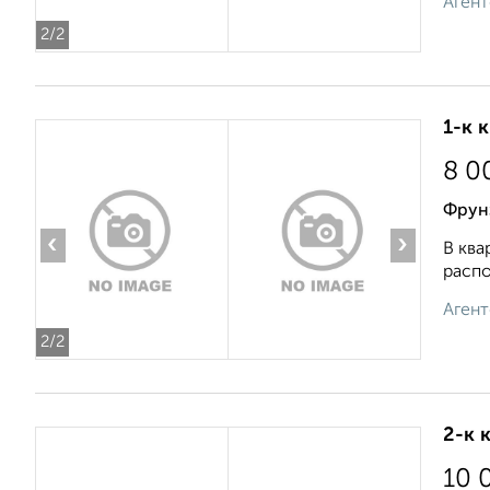
Агент
2
/2
1-к 
8 0
Фрун
‹
›
В ква
распо
Агент
2
/2
2-к 
10 