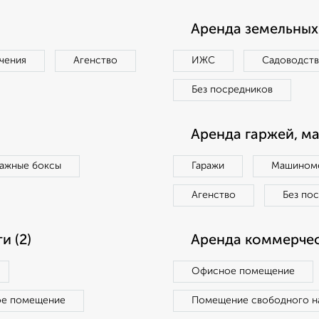
Аренда земельных 
чения
Агенство
ИЖС
Садоводст
Без посредников
Аренда гаржей, м
ражные боксы
Гаражи
Машиноме
Агенство
Без по
 (2)
Аренда коммерчес
Офисное помещение
ое помещение
Помещение свободного н