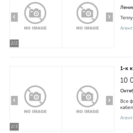
Лени
‹
›
Теплу
Агент
2
/2
1-к 
10 
Октяб
‹
›
Все ф
кабел
Агент
2
/3