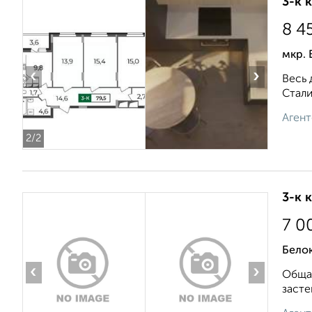
3-к 
8 4
мкр. 
‹
›
Весь 
Стали
Агент
2
/2
3-к 
7 0
Бело
‹
›
Общая
засте