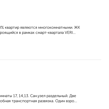
80% квартир являются многокомнатными. ЖК
оящийся в рамках смарт-квартала VERI...
наты 17, 14,13. Сан.узел раздельный. Две
бная транспортная развязка. Один взро...