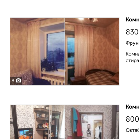
Комн
830
Фрун
Комна
стира
8
Комн
80
Октяб