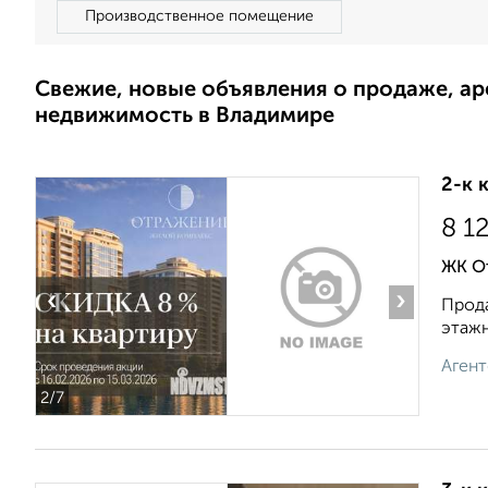
Производственное помещение
Свежие, новые объявления о продаже, а
недвижимость в Владимире
2-к 
8 1
ЖК О
‹
›
Прода
этажн
Агент
2
/7