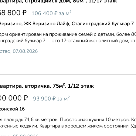
квартира, строящийся дом, 80м², 11/17 этаж
₽
58 800
₽
106 400
за м²
Веризино, ЖК Веризино Лайф, Сталинградский бульвар 7
дом ориентирован на проживание семей с детьми, более 
нградский бульвар 7 — это 17-этажный монолитный дом, стр
ство, 07.08.2026
квартира, вторичка, 75м², 1/12 этаж
₽
00 000
₽
93 900
за м²
конской 16
 площадь 74,6 кв.метров. Просторная кухння 10 метров. Ком
кленные лоджии. Квартира в хорошем жилом состоянии. Удо