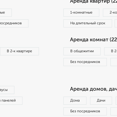
Аренда квартир (2
ные
1‑комнатные
2‑к
посредников
На длительный срок
Аренда комнат (22
В 2‑к квартире
В общежитии
В 2
Без посредников
Аренда домов, дач
аусы
п панелей
Дома
Дачи
Без посредников