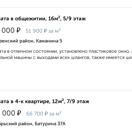
ата в общежитии, 16м², 5/9 этаж
₽
 000
₽
51 900
за м²
зенский район, Каманина 5
та в отличном состоянии, установлено пластиковое окно, 
льной машины с выходами всех шлангов, также имеется шка
ата в 4-к квартире, 12м², 7/9 этаж
₽
0 000
₽
66 700
за м²
рьский район, Батурина 37А