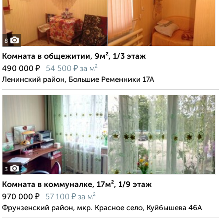
8
Комната в общежитии, 9м², 1/3 этаж
₽
₽
490 000
54 500
за м²
Ленинский район, Большие Ременники 17А
3
Комната в коммуналке, 17м², 1/9 этаж
₽
₽
970 000
57 100
за м²
Фрунзенский район, мкр. Красное село, Куйбышева 46А