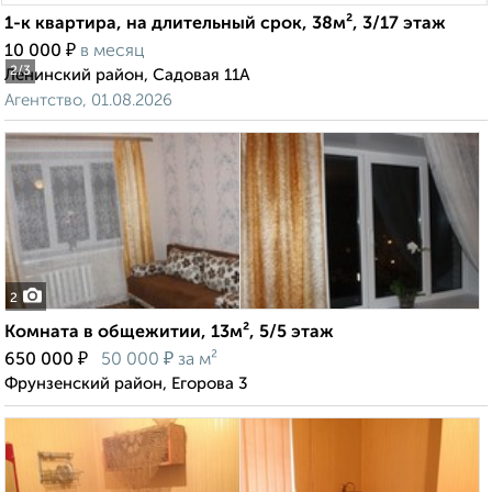
1-к квартира, на длительный срок, 38м², 3/17 этаж
₽
10 000
в месяц
2
/3
Ленинский район, Садовая 11А
Агентство, 01.08.2026
2
Комната в общежитии, 13м², 5/5 этаж
₽
₽
650 000
50 000
за м²
Фрунзенский район, Егорова 3