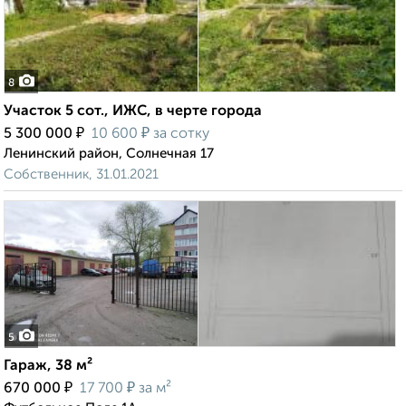
8
Участок 5 сот., ИЖС, в черте города
₽
₽
5 300 000
10 600
за сотку
Ленинский район, Солнечная 17
Собственник, 31.01.2021
5
Гараж, 38 м²
₽
₽
670 000
17 700
за м²