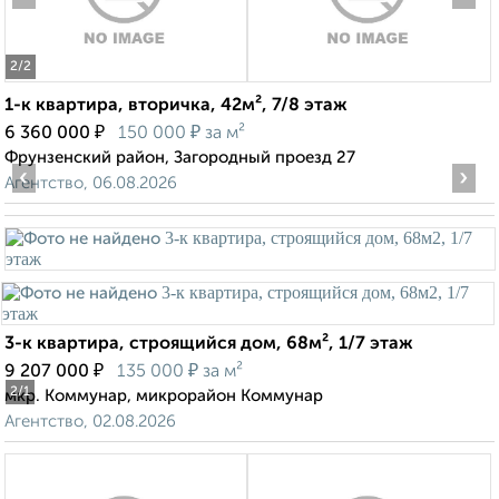
2
/2
1-к квартира, вторичка, 42м², 7/8 этаж
₽
₽
6 360 000
150 000
за м²
Фрунзенский район, Загородный проезд 27
‹
›
Агентство, 06.08.2026
3-к квартира, строящийся дом, 68м², 1/7 этаж
₽
₽
9 207 000
135 000
за м²
2
/1
мкр. Коммунар, микрорайон Коммунар
Агентство, 02.08.2026