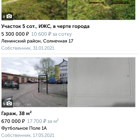
8
Участок 5 сот., ИЖС, в черте города
₽
₽
5 300 000
10 600
за сотку
Ленинский район, Солнечная 17
Собственник, 31.01.2021
5
Гараж, 38 м²
₽
₽
670 000
17 700
за м²
Футбольное Поле 1А
Собственник, 17.05.2021