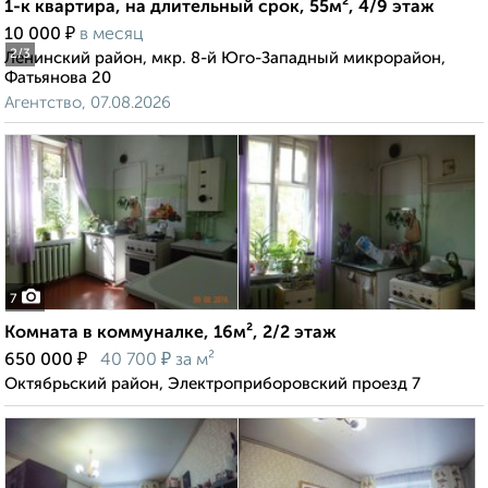
1-к квартира, на длительный срок, 55м², 4/9 этаж
₽
10 000
в месяц
2
/3
Ленинский район, мкр. 8-й Юго-Западный микрорайон,
Фатьянова 20
Агентство, 07.08.2026
7
Комната в коммуналке, 16м², 2/2 этаж
₽
₽
650 000
40 700
за м²
Октябрьский район, Электроприборовский проезд 7