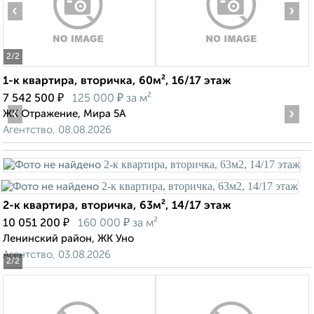
‹
›
2
/2
1-к квартира, вторичка, 60м², 16/17 этаж
₽
₽
7 542 500
125 000
за м²
‹
›
ЖК Отражение, Мира 5А
Агентство, 08.08.2026
2-к квартира, вторичка, 63м², 14/17 этаж
₽
₽
10 051 200
160 000
за м²
Ленинский район, ЖК Уно
Агентство, 03.08.2026
2
/2