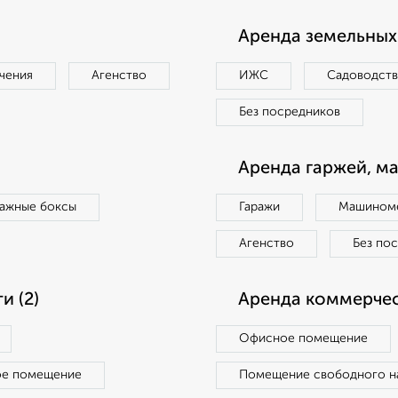
Аренда земельных 
чения
Агенство
ИЖС
Садоводст
Без посредников
Аренда гаржей, м
ражные боксы
Гаражи
Машиноме
Агенство
Без по
 (2)
Аренда коммерчес
Офисное помещение
ое помещение
Помещение свободного н