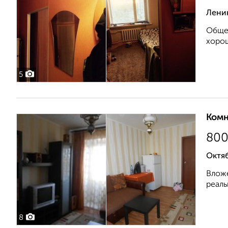
Ленин
Общеж
хорош
5
Комн
80
Октяб
Вложе
реаль
8