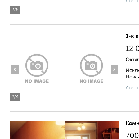
Агент
2
/6
1-к 
12 
Октяб
‹
›
Исклю
Новая
Агент
2
/4
Комн
700