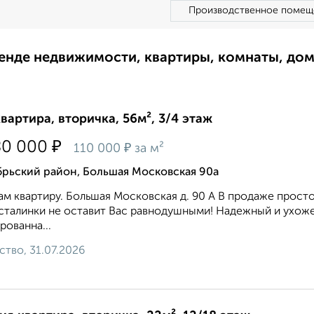
Производственное помещ
ренде недвижимости, квартиры, комнаты, до
квартира, вторичка, 56м², 3/4 этаж
₽
80 000
₽
110 000
за м²
брьский район, Большая Московская 90а
м квартиру. Большая Московская д. 90 А В продаже простор
сталинки не оставит Вас равнодушными! Надежный и ухож
рованна...
ство, 31.07.2026