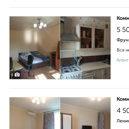
Комн
5 5
Фрунз
Вся н
Агент
4
Комн
4 5
Лени