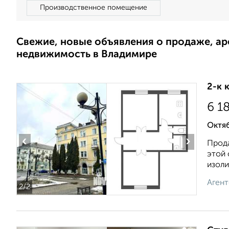
Производственное помещение
Свежие, новые объявления о продаже, а
недвижимость в Владимире
2-к 
6 1
Октя
‹
›
Прода
этой 
изоли
Агент
2
/2