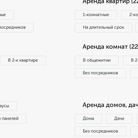
Аренда квартир (2
ные
1‑комнатные
2‑к
посредников
На длительный срок
Аренда комнат (22
В 2‑к квартире
В общежитии
В 2
Без посредников
Аренда домов, дач
аусы
п панелей
Дома
Дачи
Без посредников