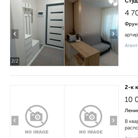
Студ
4 7
Фрун
‹
›
артир
Агент
2
/2
2-к 
10 
Лени
‹
›
В ква
распо