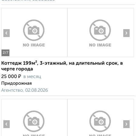
‹
›
2
/7
Коттедж 199м², 3-этажный, на длительный срок, в
черте города
₽
25 000
в месяц
Придорожная
Агентство, 02.08.2026
‹
›