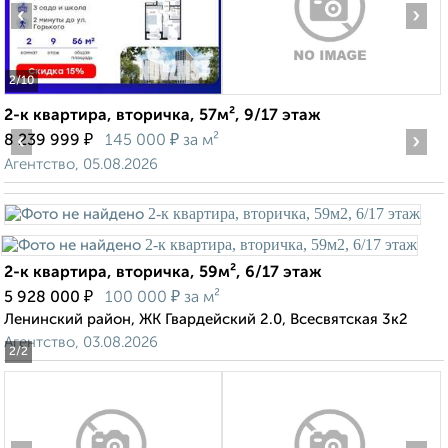
‹
›
2
/10
2-к квартира, вторичка, 57м², 9/17 этаж
‹
₽
₽
›
8 239 999
145 000
за м²
Агентство, 05.08.2026
2-к квартира, вторичка, 59м², 6/17 этаж
₽
₽
5 928 000
100 000
за м²
Ленинский район, ЖК Гвардейский 2.0, Всесвятская 3к2
Агентство, 03.08.2026
2
/2