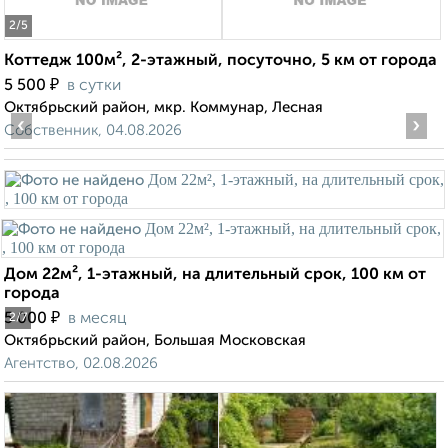
2
/5
Коттедж 100м², 2-этажный, посуточно, 5 км от города
₽
5 500
в сутки
Октябрьский район, мкр. Коммунар, Лесная
‹
›
Собственник, 04.08.2026
Дом 22м², 1-этажный, на длительный срок, 100 км от
города
₽
5 000
в месяц
2
/7
Октябрьский район, Большая Московская
Агентство, 02.08.2026