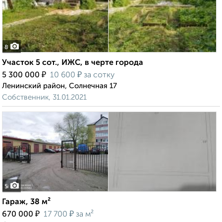
8
Участок 5 сот., ИЖС, в черте города
₽
₽
5 300 000
10 600
за сотку
Ленинский район, Солнечная 17
Собственник, 31.01.2021
5
Гараж, 38 м²
₽
₽
670 000
17 700
за м²