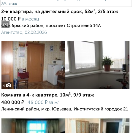
2-к квартира, на длительный срок, 52м², 2/5 этаж
₽
10 000
в месяц
2
/2
Октябрьский район, проспект Строителей 14А
Агентство, 02.08.2026
4
Комната в 4-к квартире, 10м², 9/9 этаж
₽
₽
480 000
48 000
за м²
Ленинский район, мкр. Юрьевец, Институтский городок 21