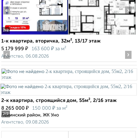
‹
›
2
/2
1-к квартира, вторичка, 32м², 13/17 этаж
₽
₽
5 179 999
163 600
за м²
‹
›
Агентство, 06.08.2026
2-к квартира, строящийся дом, 55м², 2/16 этаж
₽
₽
8 265 000
150 000
за м²
2
/2
Ленинский район, ЖК Уно
Агентство, 09.08.2026