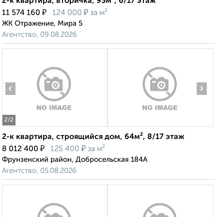
2-к квартира, вторичка, 93м², 6/17 этаж
₽
₽
11 574 160
124 000
за м²
ЖК Отражение, Мира 5
Агентство, 09.08.2026
‹
›
2
/2
2-к квартира, строящийся дом, 64м², 8/17 этаж
₽
₽
8 012 400
125 400
за м²
Фрунзенский район, Добросельская 184А
Агентство, 05.08.2026