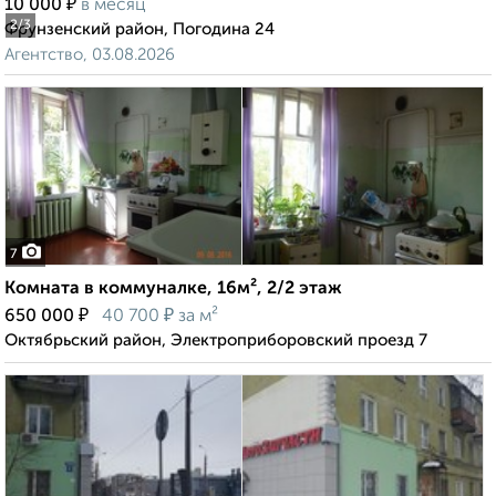
₽
10 000
в месяц
2
/3
Фрунзенский район, Погодина 24
Агентство, 03.08.2026
7
Комната в коммуналке, 16м², 2/2 этаж
₽
₽
650 000
40 700
за м²
Октябрьский район, Электроприборовский проезд 7