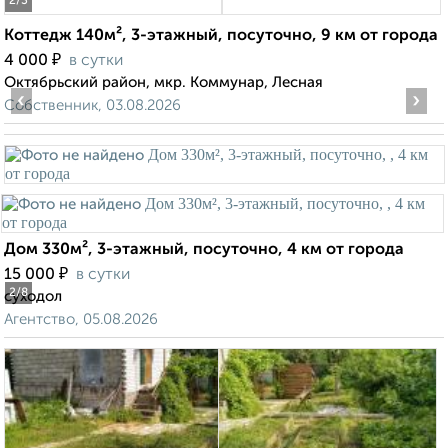
2
/3
Коттедж 140м², 3-этажный, посуточно, 9 км от города
₽
4 000
в сутки
Октябрьский район, мкр. Коммунар, Лесная
‹
›
Собственник, 03.08.2026
Дом 330м², 3-этажный, посуточно, 4 км от города
₽
15 000
в сутки
2
/8
суходол
Агентство, 05.08.2026