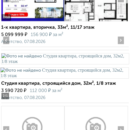
2
/10
1-к квартира, вторичка, 33м², 11/17 этаж
₽
₽
5 099 999
156 900
за м²
‹
›
Агентство, 07.08.2026
Студия квартира, строящийся дом, 32м², 1/8 этаж
₽
₽
3 590 720
112 000
за м²
2
/1
Агентство, 07.08.2026