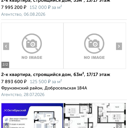
2-к квартира, строящийся дом, 53м², 13/17 этаж
₽
₽
7 995 200
152 000
за м²
Агентство, 06.08.2026
‹
›
2
/2
2-к квартира, строящийся дом, 63м², 17/17 этаж
₽
₽
7 893 600
125 500
за м²
Фрунзенский район, Добросельская 184А
Агентство, 28.07.2026
‹
›