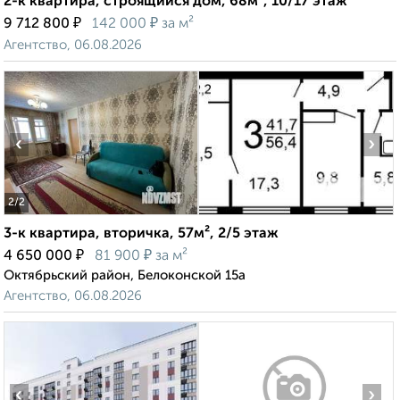
2-к квартира, строящийся дом, 68м², 10/17 этаж
₽
₽
9 712 800
142 000
за м²
Агентство, 06.08.2026
‹
›
2
/2
3-к квартира, вторичка, 57м², 2/5 этаж
₽
₽
4 650 000
81 900
за м²
Октябрьский район, Белоконской 15а
Агентство, 06.08.2026
‹
›