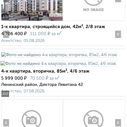
2
/1
1-к квартира, строящийся дом, 42м², 2/8 этаж
‹
₽
₽
›
4 706 400
111 000
за м²
Агентство, 05.08.2026
4-к квартира, вторичка, 85м², 4/6 этаж
₽
₽
5 999 000
70 500
за м²
Ленинский район, Диктора Левитана 42
Агентство, 07.08.2026
2
/2
‹
›