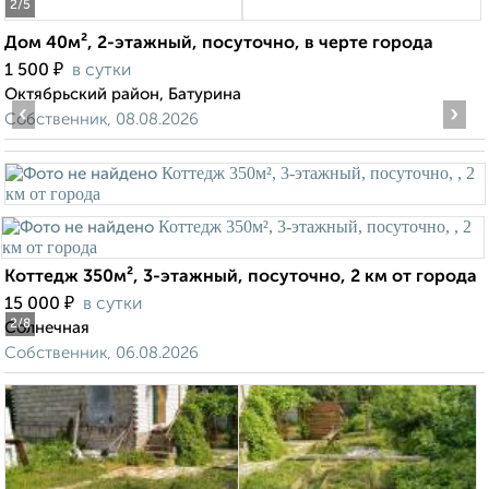
2
/5
Дом 40м², 2-этажный, посуточно, в черте города
₽
1 500
в сутки
Октябрьский район, Батурина
‹
›
Собственник, 08.08.2026
Коттедж 350м², 3-этажный, посуточно, 2 км от города
₽
15 000
в сутки
2
/8
Солнечная
Собственник, 06.08.2026