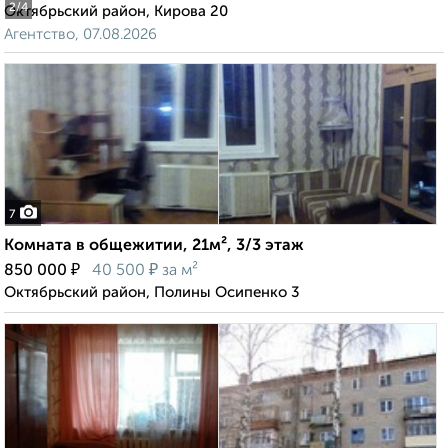
2
/4
Октябрьский район, Кирова 20
Агентство, 07.08.2026
7
Комната в общежитии, 21м², 3/3 этаж
₽
₽
850 000
40 500
за м²
Октябрьский район, Полины Осипенко 3