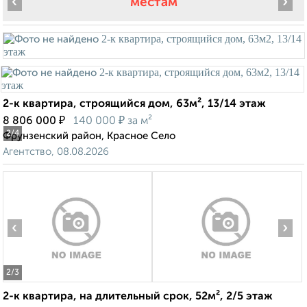
‹
›
местам
2-к квартира, строящийся дом, 63м², 13/14 этаж
₽
₽
8 806 000
140 000
за м²
2
/4
Фрунзенский район, Красное Село
Агентство, 08.08.2026
‹
›
2
/3
2-к квартира, на длительный срок, 52м², 2/5 этаж