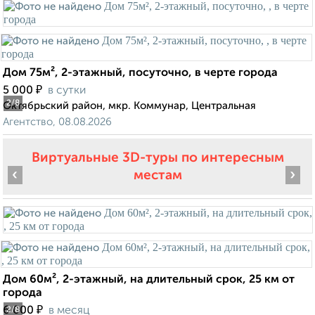
Дом 75м², 2-этажный, посуточно, в черте города
₽
5 000
в сутки
2
/8
Октябрьский район, мкр. Коммунар, Центральная
Агентство, 08.08.2026
Виртуальные 3D-туры по интересным
‹
›
местам
Дом 60м², 2-этажный, на длительный срок, 25 км от
города
₽
6 000
в месяц
2
/8