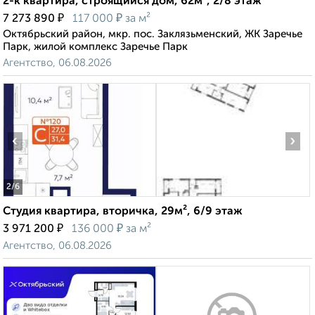
2-к квартира, строящийся дом, 62м², 2/8 этаж
₽
₽
7 273 890
117 000
за м²
Октябрьский район, мкр. пос. Заклязьменский, ЖК Заречье
Парк, жилой комплекс Заречье Парк
Агентство, 06.08.2026
‹
›
2
/6
Студия квартира, вторичка, 29м², 6/9 этаж
₽
₽
3 971 200
136 000
за м²
Агентство, 06.08.2026