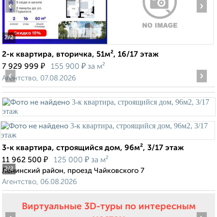
‹
›
2
/2
2-к квартира, вторичка, 51м², 16/17 этаж
₽
₽
7 929 999
155 900
за м²
‹
›
Агентство, 07.08.2026
3-к квартира, строящийся дом, 96м², 3/17 этаж
₽
₽
11 962 500
125 000
за м²
2
/2
Ленинский район, проезд Чайковского 7
Агентство, 06.08.2026
Виртуальные 3D-туры по интересным