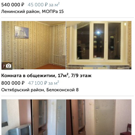
₽
₽
540 000
45 000
за м²
Ленинский район, МОПРа 15
7
Комната в общежитии, 17м², 7/9 этаж
₽
₽
800 000
47 100
за м²
Октябрьский район, Белоконской 8