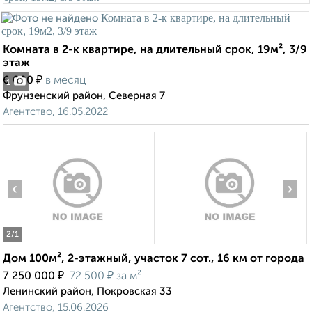
Комната в 2-к квартире, на длительный срок, 19м², 3/9
этаж
₽
6 000
в месяц
1
Фрунзенский район, Северная 7
Агентство, 16.05.2022
‹
›
2
/1
Дом 100м², 2-этажный, участок 7 сот., 16 км от города
₽
₽
7 250 000
72 500
за м²
Ленинский район, Покровская 33
Агентство, 15.06.2026