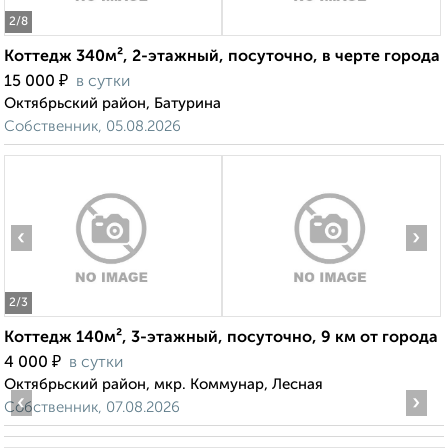
2
/8
Коттедж 340м², 2-этажный, посуточно, в черте города
₽
15 000
в сутки
Октябрьский район, Батурина
Собственник, 05.08.2026
‹
›
2
/3
Коттедж 140м², 3-этажный, посуточно, 9 км от города
₽
4 000
в сутки
Октябрьский район, мкр. Коммунар, Лесная
‹
›
Собственник, 07.08.2026