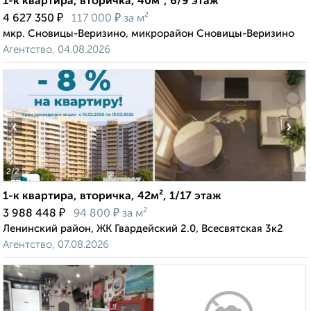
1-к квартира, вторичка, 40м², 6/9 этаж
₽
₽
4 627 350
117 000
за м²
мкр. Сновицы-Веризино, микрорайон Сновицы-Веризино
Агентство, 04.08.2026
‹
›
2
/2
1-к квартира, вторичка, 42м², 1/17 этаж
₽
₽
3 988 448
94 800
за м²
Ленинский район, ЖК Гвардейский 2.0, Всесвятская 3к2
Агентство, 07.08.2026