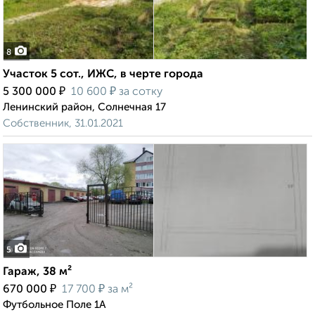
8
Участок 5 сот., ИЖС, в черте города
₽
₽
5 300 000
10 600
за сотку
Ленинский район, Солнечная 17
Собственник, 31.01.2021
5
Гараж, 38 м²
₽
₽
670 000
17 700
за м²
Футбольное Поле 1А