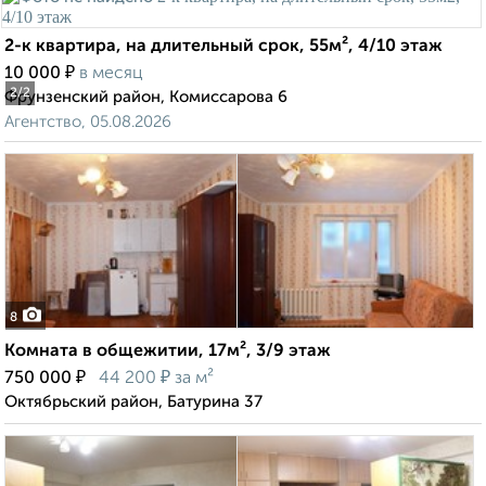
2-к квартира, на длительный срок, 55м², 4/10 этаж
₽
10 000
в месяц
2
/2
Фрунзенский район, Комиссарова 6
Агентство, 05.08.2026
8
Комната в общежитии, 17м², 3/9 этаж
₽
₽
750 000
44 200
за м²
Октябрьский район, Батурина 37