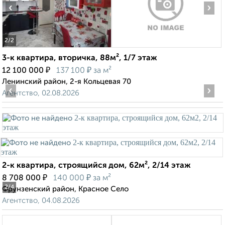
‹
›
2
/2
3-к квартира, вторичка, 88м², 1/7 этаж
₽
₽
12 100 000
137 100
за м²
Ленинский район, 2-я Кольцевая 70
‹
›
Агентство, 02.08.2026
2-к квартира, строящийся дом, 62м², 2/14 этаж
₽
₽
8 708 000
140 000
за м²
2
/4
Фрунзенский район, Красное Село
Агентство, 04.08.2026